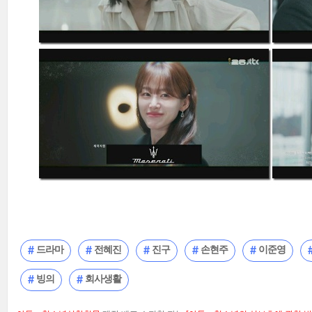
드라마
전혜진
진구
손현주
이준영
빙의
회사생활