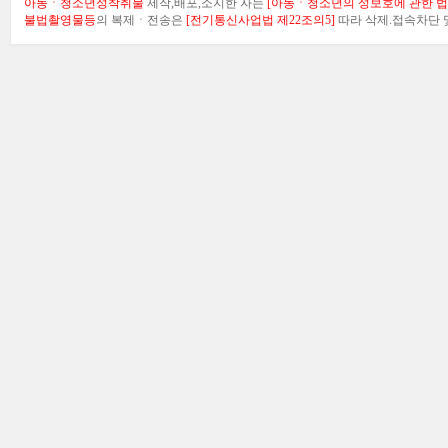
아동ㆍ청소년성착취물
제작,배포,소지한 자는
[아동ㆍ청소년의 성보호에 관한 법률
불법촬영물등
의 복제ㆍ전송은
[전기통신사업법 제22조의5]
따라 삭제.접속차단 및