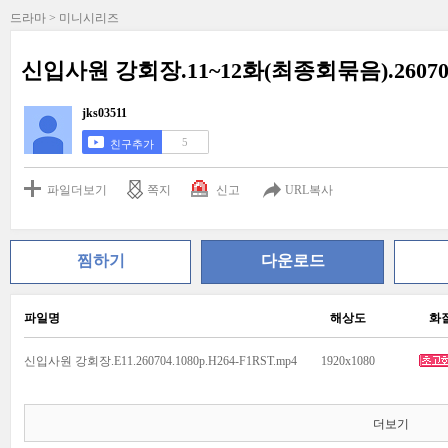
드라마 > 미니시리즈
신입사원 강회장.11~12화(최종회묶음).260705.1
jks03511
5
친구추가
파일더보기
쪽지
신고
URL복사
찜하기
다운로드
파일명
해상도
화
신입사원 강회장.E11.260704.1080p.H264-F1RST.mp4
1920x1080
더보기