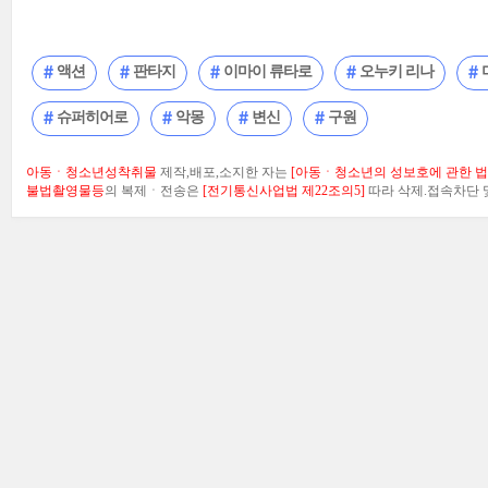
액션
판타지
이마이 류타로
오누키 리나
슈퍼히어로
악몽
변신
구원
아동ㆍ청소년성착취물
제작,배포,소지한 자는
[아동ㆍ청소년의 성보호에 관한 법률
불법촬영물등
의 복제ㆍ전송은
[전기통신사업법 제22조의5]
따라 삭제.접속차단 및