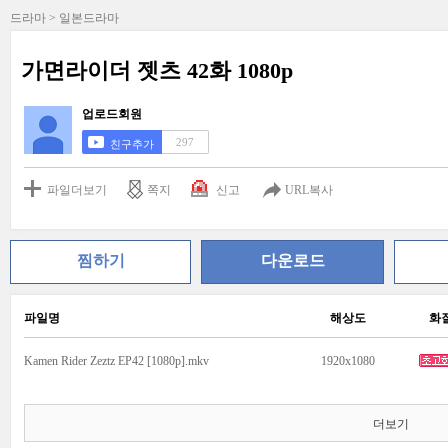
드라마 > 일본드라마
가면라이더 젯츠 42화 1080p
업로드회원
297
친구추가
파일더보기
쪽지
신고
URL복사
찜하기
다운로드
파일명
해상도
화
Kamen Rider Zeztz EP42 [1080p].mkv
1920x1080
더보기