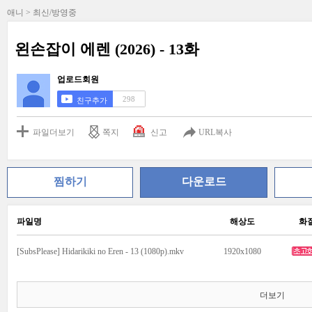
애니 > 최신/방영중
왼손잡이 에렌 (2026) - 13화
업로드회원
298
친구추가
파일더보기
쪽지
신고
URL복사
찜하기
다운로드
파일명
해상도
화
[SubsPlease] Hidarikiki no Eren - 13 (1080p).mkv
1920x1080
더보기