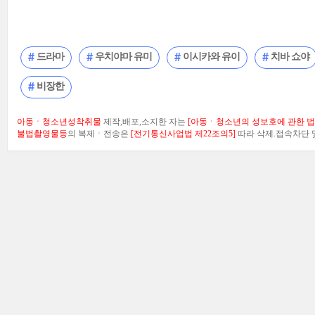
드라마
우치야마 유미
이시카와 유이
치바 쇼야
비장한
아동ㆍ청소년성착취물
제작,배포,소지한 자는
[아동ㆍ청소년의 성보호에 관한 법률
불법촬영물등
의 복제ㆍ전송은
[전기통신사업법 제22조의5]
따라 삭제.접속차단 및