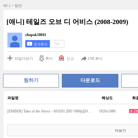
애니 > 일반
[애니] 테일즈 오브 디 어비스 (2008-2009)
chopok10041
721
친구추가
파일더보기
쪽지
신고
URL복사
찜하기
다운로드
파일명
해상도
화
[EMBER] Tales of the Abyss - S01E01 [BD 1080p][HEVC x265 10bit].mkv
1920x1080
더보기