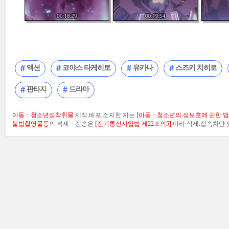
액션
코야스 타케히토
유카나
스즈키 치히로
판타지
드라마
아동ㆍ청소년성착취물
제작,배포,소지한 자는
[아동ㆍ청소년의 성보호에 관한 법률
불법촬영물등
의 복제ㆍ전송은
[전기통신사업법 제22조의5]
따라 삭제.접속차단 및