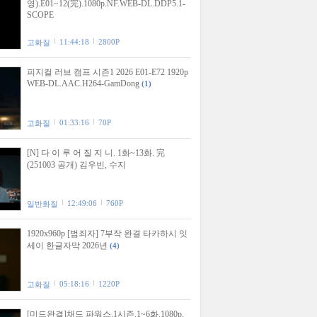
영).E01~12(完).1080p.NF.WEB-DL.DDP5.1-
SCOPE
11:44:18
2800P
고화질
피지컬 러브 캠프 시즌1 2026 E01-E72 1920p
WEB-DL.AAC.H264-GamDong
(1)
01:33:16
70P
고화질
[N] 다 이 루 어 질 지 니. 1화~13화. 完
(251003 공개) 김우빈, 수지
12:49:06
760P
일반화질
1920x960p [범죄자] 7부작 완결 타카하시 잇
세이 한글자막 2026년
(4)
05:18:16
1220P
고화질
[미드완결]채드 파워스.1시즌.1~6화.1080p.