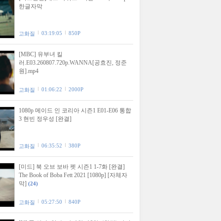
한글자막
03:19:05
850P
고화질
[MBC] 유부녀 킬
러.E03.260807.720p.WANNA[공효진, 정준
원].mp4
01:06:22
2000P
고화질
1080p 메이드 인 코리아 시즌1 E01-E06 통합
3 현빈 정우성 [완결]
06:35:52
380P
고화질
[미드] 북 오브 보바 펫 시즌1 1-7화 [완결]
The Book of Boba Fett 2021 [1080p] [자체자
막]
(24)
05:27:50
840P
고화질