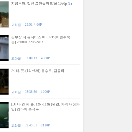
지금부터, 절친 그만둘까 07화 1080p
(1)
23:51
60P
고화질
김부장 더 유니버스.01~02화(이번주묶
음).260801.720p-NEXT
02:00:13
4000P
고화질
거 래. 完 (1화~8화) 유승호, 김동휘
05:38:59
1200P
고화질
[D] 나 인 퍼 즐. 1화~11화 (완결, 자막 내장파
일) 김다미 손석구
09:45:51
2110P
고화질