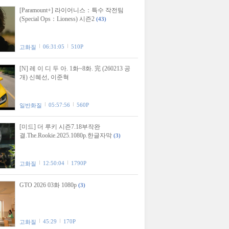
[Paramount+] 라이어니스：특수 작전팀
(Special Ops：Lioness) 시즌2
(43)
06:31:05
510P
고화질
[N] 레 이 디 두 아. 1화~8화. 完 (260213 공
개) 신혜선, 이준혁
05:57:56
560P
일반화질
[미드] 더 루키 시즌7.18부작완
결.The.Rookie.2025.1080p.한글자막
(3)
12:50:04
1790P
고화질
GTO 2026 03화 1080p
(3)
45:29
170P
고화질