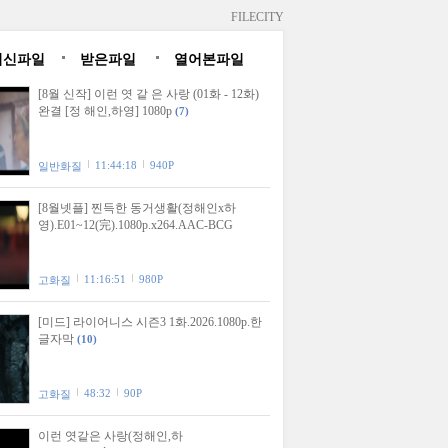
FILECITY
최신파일
받은파일
열어본파일
[8월 신작] 이런 엿 같 은 사랑 (01화 - 12화)
완결 [정 해인,하영] 1080p
(7)
11:44:18
940P
일반화질
[8월넷플] 찐득한 동거생활(정해인x하
영).E01~12(完).1080p.x264.AAC-BCG
11:16:51
980P
고화질
[미드] 라이어니스 시즌3 1화.2026.1080p.한
글자막
(10)
48:32
90P
고화질
이런 엿같은 사랑(정해인,하