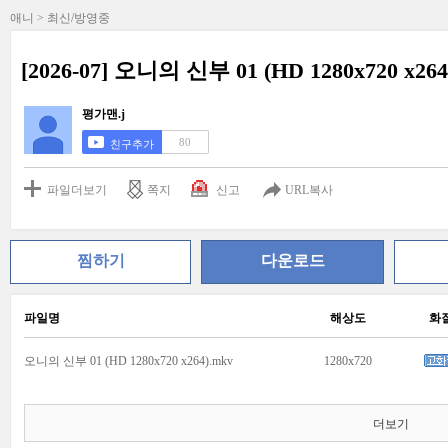
애니 > 최신/방영중
[2026-07] 오니의 신부 01 (HD 1280x720 x264
평가맨.j
80
친구추가
파일더보기
쪽지
신고
URL복사
찜하기
다운로드
파일명
해상도
화
오니의 신부 01 (HD 1280x720 x264).mkv
1280x720
더보기