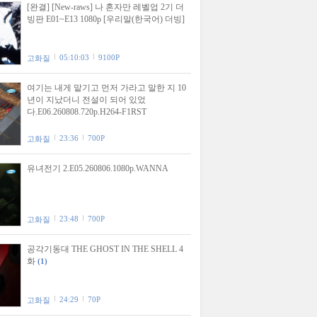
[완결] [New-raws] 나 혼자만 레벨업 2기 더
빙판 E01~E13 1080p [우리말(한국어) 더빙]
05:10:03
9100P
고화질
여기는 내게 맡기고 먼저 가라고 말한 지 10
년이 지났더니 전설이 되어 있었
다.E06.260808.720p.H264-F1RST
23:36
700P
고화질
유녀전기 2.E05.260806.1080p.WANNA
23:48
700P
고화질
공각기동대 THE GHOST IN THE SHELL 4
화
(1)
24:29
70P
고화질