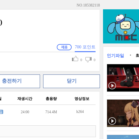
NO.
185382118
)
700
포인트
인기파일
0
0
충전하기
닫기
질
재생시간
총용량
영상정보
h264
24:00
714.4M