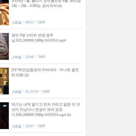
2O26년 7월. 블리치 천년혈전편 4쿨. 화진담
1화 ~ 2화 - 1O8Op. 공식자막
(3)
48:31
160P
고화질
영민 0명 스타트 변경 영주
님.E05.260808.1080p.WANNA.mp4
23:46
700P
고화질
[SF/액션]갑철성의 카바네리 - 우나토 결전
01-03화
(2)
01:22:26
190P
고화질
여기는 내게 맡기고 먼저 가라고 말한 지 10
년이 지났더니 전설이 되어 있었
다.E06.260808.1080p.WANNA.mp4
(1)
23:47
700P
고화질