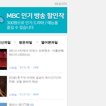
FILECITY
최신파일
받은파일
열어본파일
[애니] 스타워즈 비전스 프레젠츠 - 아홉번째
제다이 (2026)
(1)
03:31:36
240P
고화질
[인생] 촌구석 아저씨 검성이 되다 [2기] 01-
05화 -모험 판타지 액션-
01:57:45
360P
고화질
원피스 제1172화
(2)