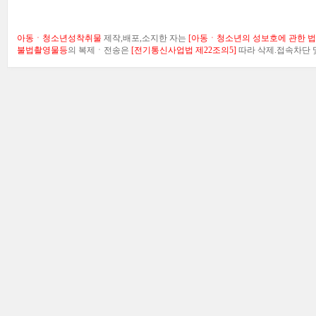
아동ㆍ청소년성착취물
제작,배포,소지한 자는
[아동ㆍ청소년의 성보호에 관한 법률
불법촬영물등
의 복제ㆍ전송은
[전기통신사업법 제22조의5]
따라 삭제.접속차단 및