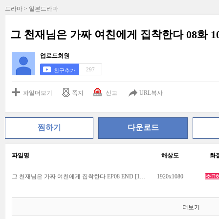
드라마 > 일본드라마
그 천재님은 가짜 여친에게 집착한다 08화 10
업로드회원
297
친구추가
파일더보기
쪽지
신고
URL복사
찜하기
다운로드
파일명
해상도
화
그 천재님은 가짜 여친에게 집착한다 EP08 END [1080p].mp4
1920x1080
더보기