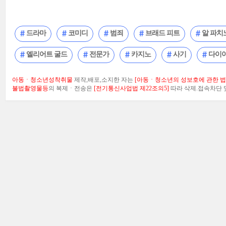
드라마
코미디
범죄
브래드 피트
알 파치
엘리어트 굴드
전문가
카지노
사기
다이
아동ㆍ청소년성착취물
제작,배포,소지한 자는
[아동ㆍ청소년의 성보호에 관한 법률
불법촬영물등
의 복제ㆍ전송은
[전기통신사업법 제22조의5]
따라 삭제.접속차단 및