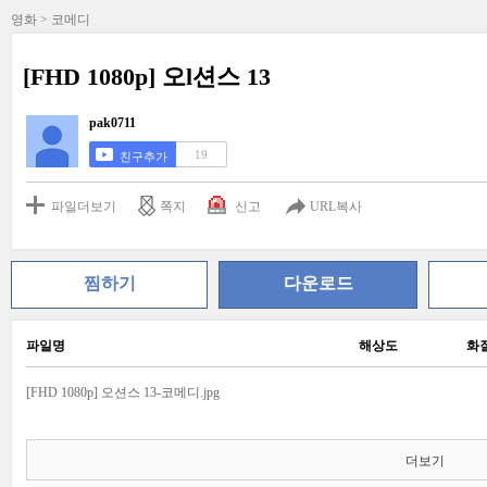
영화 > 코메디
[FHD 1080p] 오l션스 13
pak0711
19
친구추가
파일더보기
쪽지
신고
URL복사
찜하기
다운로드
파일명
해상도
화
[FHD 1080p] 오션스 13-코메디.jpg
더보기