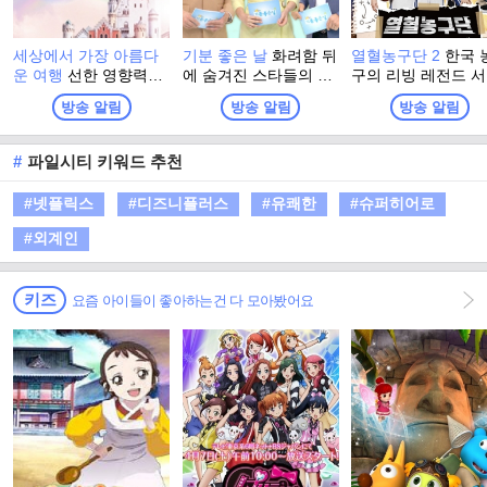
세상에서 가장 아름다
기분 좋은 날
화려함 뒤
열혈농구단 2
한국 
운 여행
선한 영향력을
에 숨겨진 스타들의 진
구의 리빙 레전드 
따라 기부의 기쁨과 즐
솔한 이야기와 이색 명
훈이 직접 선택한 
방송 알림
방송 알림
방송 알림
거움을 전하고, 기부 문
소에서 펼쳐지는 스타
계 최강 농구팀 ‘라
화 확산을 유도하는 사
들의 특별한 체험. 그리
이글스’! 아시아 제
회 공헌 프로그램
고 유쾌한 강의, 기분
이어 전국 아마추어
#
파일시티 키워드 추천
좋은 정보! 웃음과 눈물
강팀들과 자존심을 
이 함께하는 명강의와
‘전국 최강전’을 펼
#넷플릭스
#디즈니플러스
#유쾌한
#슈퍼히어로
생활에 유익한 다양한
국내 정상에 도전한
정보가 함께 하는 프로
국내 최강을 향한 <
#외계인
그램
이징이글스>의 두 
비상이 시작된다.
키즈
요즘 아이들이 좋아하는건 다 모아봤어요