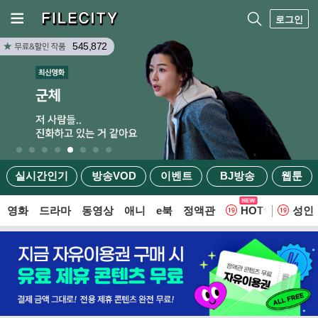
로그인
545,872
실시간인기
방송VOD
이벤트
BJ방송
웹툰
영화
드라마
동영상
애니
e북
정액관
HOT
성인
웹툰