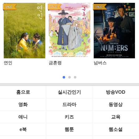
연인
금혼령
넘버스
홈으로
실시간인기
방송VOD
영화
드라마
동영상
애니
키즈
교육
e북
웹툰
웹소설