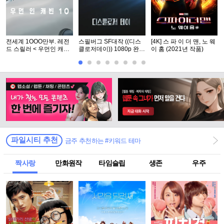
전세계 1OOO만부. 레전
스필버그 SF대작 ((디스
[4K] 스 파 이 더 맨, 노 웨
드 스릴러 < 우먼인 캐빈
클로저데이)) 1080p 완벽
이 홈 (2021년 작품)
10 >- 1O8Op. 공식자막
자막
파일시티 추천
금주 추천하는 #키워드 테마
짝사랑
만화원작
타임슬립
생존
우주