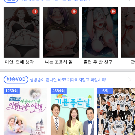
미안, 연애 생각은
나는 조용히 일하
졸업 후 반 친구들
관
없어
고 싶다
을 다 따먹음
방송VOD
생방송이 끝나면 바로! 기다리지말고 파일시티!
1230회
4654회
6회