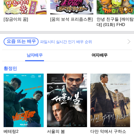
[장금이의 꿈]
[꿈의 보석 프리즘스톤]
안녕 친구들 [깨미
대] (01화) FHD
요즘 뜨는 배우
파일시티 실시간 인기 배우 순위
남자배우
여자배우
황정민
베테랑2
서울의 봄
다만 악에서 구하소