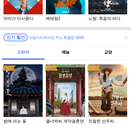
악마가 이사왔다
베테랑2
노량: 죽음의 바다
인기 할인
파일시티에서만 주는 특별한 혜택!!
드라마
예능
교양
밤에 피는 꽃
열녀박씨 계약결혼뎐
친절한 선주씨