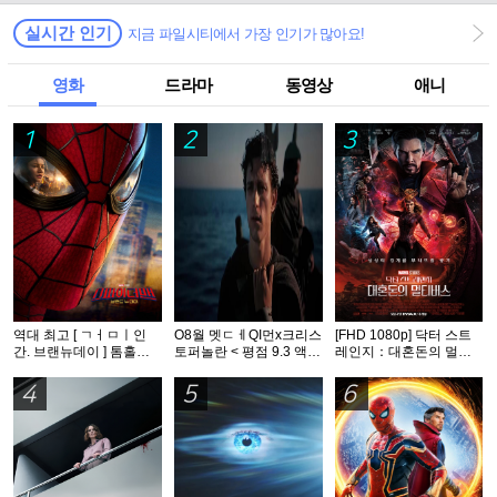
실시간 인기
지금 파일시티에서 가장 인기가 많아요!
영화
드라마
동영상
애니
1
2
3
역대 최고 [ ㄱㅓㅁㅣ인
O8월 멧ㄷㅔQI먼x크리스
[FHD 1080p] 닥터 스트
간. 브랜뉴데이 ] 톰홀랜
토퍼놀란 < 평점 9.3 액션
레인지：대혼돈의 멀티
드 - HDTS 1O8Op. 공식
대작 > - CAM. 공식자막
버스
자막
4
5
6