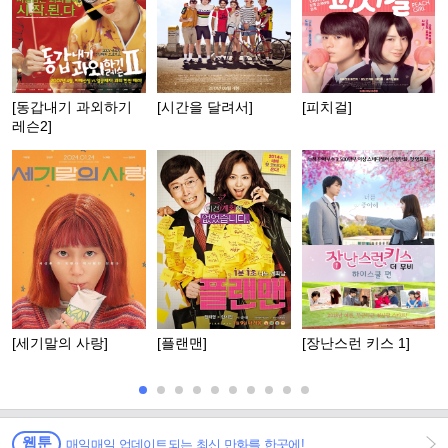
[동갑내기 과외하기
[시간을 달려서]
[피치걸]
레슨2]
[세기말의 사랑]
[플랜맨]
[장난스런 키스 1]
웹툰
매일매일 업데이트되는 최신 만화를 한곳에!