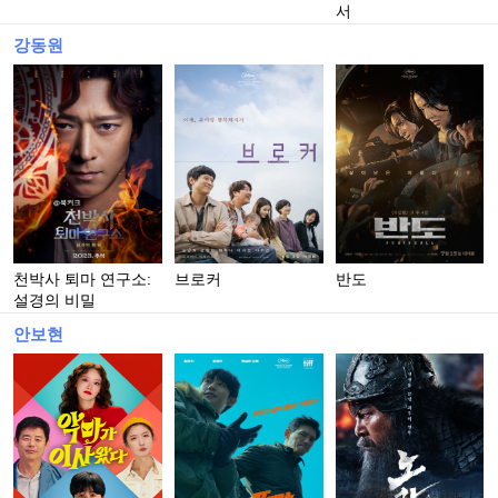
서
강동원
천박사 퇴마 연구소:
브로커
반도
설경의 비밀
안보현