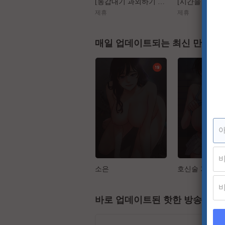
[동갑내기 과외하기 레슨2] 야매선생 Vs 열공제자
제휴
제휴
매일 업데이트되는 최신 만화
소은
호신술 가르쳐
바로 업데이트된 핫한 방송