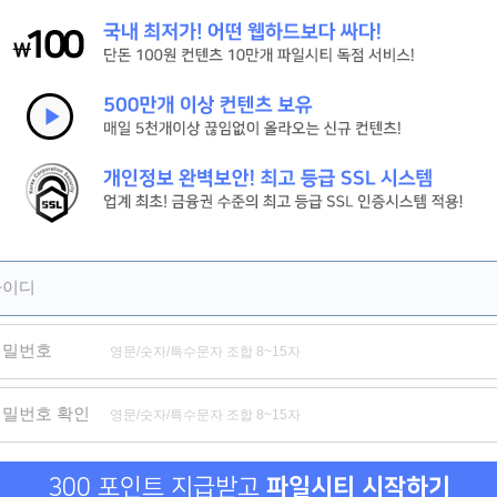
[시간을 달려서]그 시절 우리가 사랑한 소녀 강추
[피치걸] 세상 귀여운 학원물 로맨스[극찬]
[세기말의 사랑]짝사랑하는 남자의 아내와의 기묘한 동거[강추]
제휴
제휴
제휴
아이디
비밀번호
드립니다
파파카츠
섹파들이 사실 가족이었다
작은짐
비밀번호 확인
300 포인트 지급받고
파일시티 시작하기