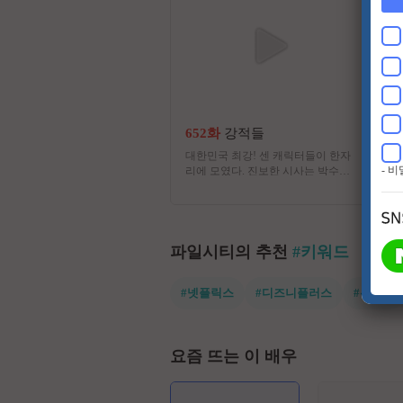
652화
강적들
대한민국 최강! 센 캐릭터들이 한자
- 
리에 모였다. 진보한 시사는 박수받
지만 진부한 시사는 외면받는다. 서
로 코드가 맞지 않는 강적들이 뭉쳤
다. 고품격과 저품격 사이의 아슬아
슬한 시사 쇼 프로그램
파일시티의 추천
#키워드
#넷플릭스
#디즈니플러스
#유쾌한
요즘 뜨는 이 배우