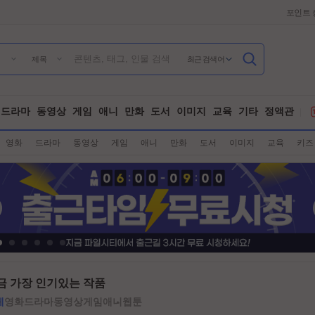
포인트 
최근 검색어
제목
드라마
동영상
게임
애니
만화
도서
이미지
교육
기타
정액관
영화
드라마
동영상
게임
애니
만화
도서
이미지
교육
키즈
금 가장 인기있는 작품
체
영화
드라마
동영상
게임
애니
웹툰