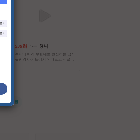
보기
보기
539화
아는 형님
5화
사랑이 온다
주제에 따라 무한대로 변신하는 남자
깨진 가족의 파편을 모아 세
들만의 아지트에서 색다르고 시끌벅
가장 따뜻한 인생 한 상을 
적한 인생 연구를 펼치는 프로그램
두 남녀의 패밀리 레시피 드
#전지현