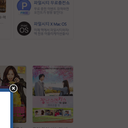
46:02
락-역
모와
 판타
한글