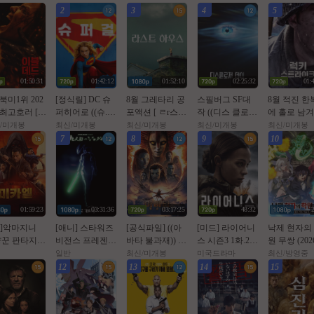
2
3
4
5
01:50:31
01:42:12
01:52:10
02:25:32
01:
 북미1위 202
[정식릴] DC 슈
8월 그레타리 공
스필버그 SF대
8월 적진 한
 최고호러 [ O
퍼히어로 ((슈.
포액션 [ ㄹr스트
작 ((디스 클로저
에 홀로 남
ㅓl드번 ] 10
퍼.걸)) 1080p 5.1
ㅎr우스 ] 1080p
데이)) 1080p 완
미군 병사 [
/미개봉
최신/미개봉
최신/미개봉
최신/미개봉
최신/미개봉
 5.1 완벽자막
공식자막
5.1 공식자막
벽자막
스트라Ol크 ] 
7
8
9
10
0p 5.1 완벽
01:59:23
03:31:36
03:17:25
48:32
월]악마지니
[애니] 스타워즈
[공식파일] ((아
[미드] 라이어니
낙제 현자의
꾼 판타지액
비전스 프레젠츠
바타 불과재)) 10
스 시즌3 1화.202
원 무쌍 (2026
 미카엘 두 차
- 아홉번째 제다
80p 5.1 공식자막
6.1080p.한글자
07화
일반
최신/미개봉
미국드라마
최신/방영중
 헌터 ]완벽
이 (2026)
막
12
13
14
15
막