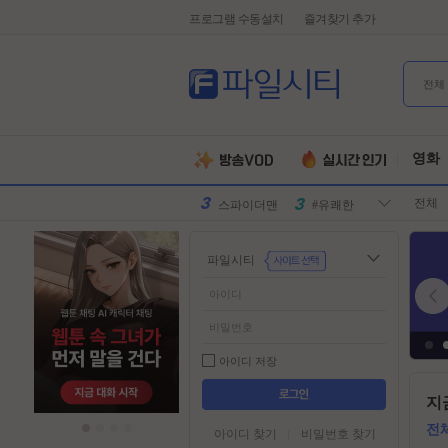
프로그램 수동설치
즐겨찾기 추가
전체
유부녀킬러
#전지현
군체
#넷플릭스
영화
원피스
#디즈니플
전체
러스
스파이더맨
#유쾌한
슈퍼걸
#슈퍼히어
파일시티
로
만달로리안
#외계인
동궁
#파트너
김부장
#귀신
악마는프라
#특수부대
아이디 저장
다를입는다
디스클로저
#소지섭
들
지
어
데이
유부녀킬러
#전지현
가
전
아이디 찾기
비밀번호 찾기
군체
#넷플릭스
기