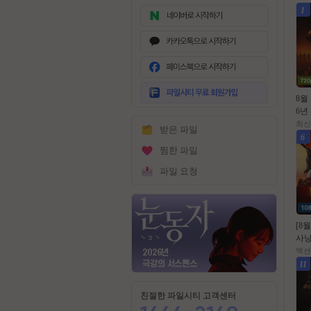
1
무
료
8월
회
6년
원
l블ㄷ
최신
받은 파일
가
80p
6
입
찜한 파일
파일 요청
[8
사냥
션[
액션
원의
11
자
친절한 파일시티 고객센터