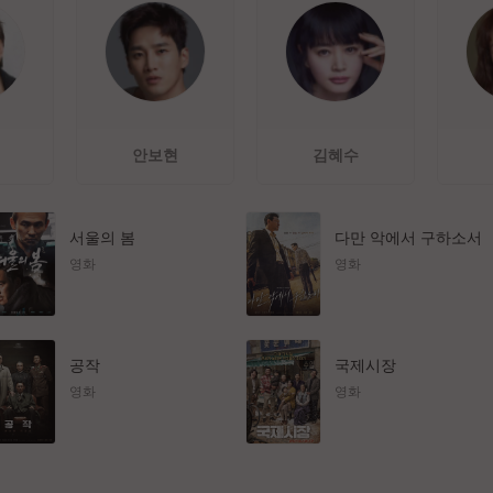
안보현
김혜수
서울의 봄
다만 악에서 구하소서
영화
영화
공작
국제시장
영화
영화