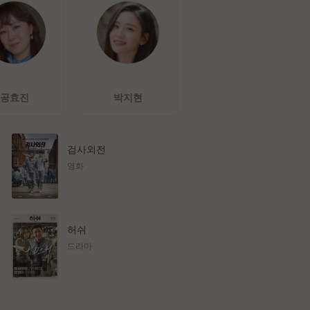
공효진
박지현
검사외전
영화
허쉬
드라마