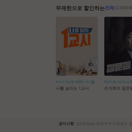
무제한으로 할인하는
전체
드라마
#시사
#교양
#MBC
#나를살리는
#인터뷰
#우리사
나를 살리는 1교시
손석희의 질문
공지사항