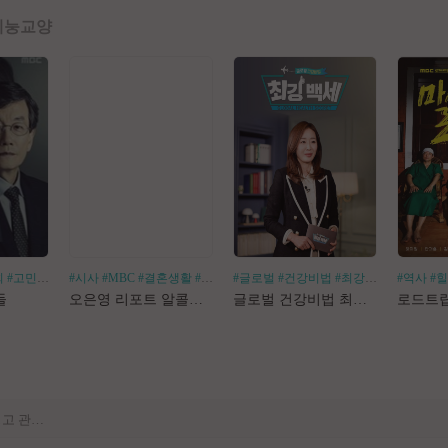
예능
교양
회
#고민거리
#분야별
#시사
#MBC
#결혼생활
#알코올중독
#글로벌
#건강비법
#최강백세
#김경화
#역사
#
[공지] 사이트 내 장기 콘텐츠 정리 작업 진행
들
오은영 리포트 알콜지옥
글로벌 건강비법 최강백세
[공지] 불법 촬영물 등 유통방지를 위한 기술적조치 적용 및 업로드 금지 안내
[공지] 불법 성인컨텐츠 등록 제재 명단 188차
[공지] E북 카테고리 내 도서 분류 서비스 변경 안내
[안내] Edge 브라우저 다운로드 경고 관련 공지