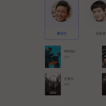
황정민
강동원
베테랑2
영화
군함도
영화