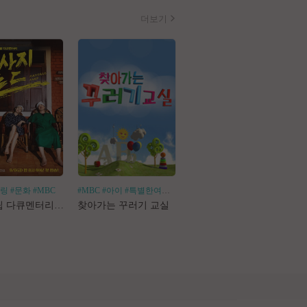
더보기
힐링
#문화
#MBC
#MBC
#아이
#특별한여행
#어린이체험
#나혼산
#1인가구
#1인가정
#독
로드트립 다큐멘터리 마사지로드
찾아가는 꾸러기 교실
나 혼자 산다