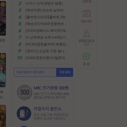
디즈니 신작 [8명의 영웅] 통합본 2022
[액션지존] 네스트 남자라면 한번쯤은 봐야지요
[울버린시리즈][울버린 2탄] 더 울버린 확장판 완벽자막
[액션,SF]거대SF전쟁액션 외계침공 손흥민출현 최강저l작진 [ 지구 저항군 ] 화질자막완벽
[드라마][페이스 메이커] 메달은 딸수없는 국가대표 [김명민.고아라]
43:31
11.신작액션 사무ㄹrOl인기작 ((귀무사 무사시)) FHD 완벽자막
복판
[SF,액션][한글자막] 최첨단 미래특수부대 초대박 안봄후회함~ 진짜잼있어요 스샷 꼭보세요 1080
겨진
 럭키
[코미디] 소심한 가장 잘나가는 도둑에게 태클걸다 [소지섭.박상면]
108
[드라마][전지현] 비밀문자로 이어진 두 여인의 삶
자막
23:40
 학
) -