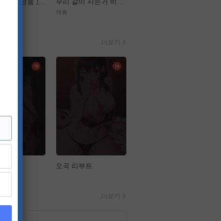
[ 플랜맨 Canrel정품 ] 정재영 한지민
우리 같이 사는거 비밀이야[장난스런 키스 더 무비 1 하이스쿨][강추]
[구세주]껌처럼 달라붙은 이 여자 좀 떼어내주소서
제휴
제휴
더보기
승
오곡 리부트
음담패설
더보기