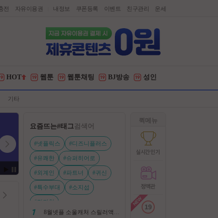
충전
자유이용권
내정보
쿠폰등록
이벤트
친구관리
운세
|
HOT
웹툰
웹툰채팅
BJ방송
성인
기타
퀵메뉴
요즘뜨는
#태그
검색어
#넷플릭스
#디즈니플러스
#유쾌한
#슈퍼히어로
#외계인
#파트너
#귀신
#특수부대
#소지섭
#전지현
8월넷플 소울캐처 스릴러액션신작 ㅡ 용 병 ㅡ 살인 조직 보복 1080P 정식자막