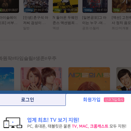
01:35:57
01:57:45
01:47:38
01:47:33
01:
 아이솔레이
[인생] 촌구석 아
N 돌아온 두웨인
[일본공포]그 아
[액션] 고천
시프] 서부극
저씨 검성이 되
존스 액션범죄 [
이는 누구 -여름
사 정치 음
한 무법자들
다 [2기] 01-05화
쎈투럴 잉텔ㄹ1
방학끔찍한공포
전투 ( 사극
일반
액션
공포/스릴러
최신/미개봉
위험한 동거
-모험 판타지 액
전쑤 ] 공식자막
초고화질 1080p
지 ) 1080p 
체자막
션-
초고화질 FHD5.
자체자막
1
화원작
#
타임슬립
#
생존
#
우주
로그인
회원가입