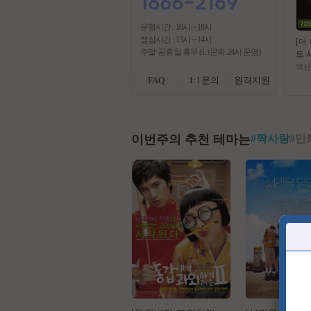
운영시간 : 10시 ~ 18시
점심시간 : 13시 ~ 14시
[더
주말·공휴일 휴무 (1:1문의 24시 운영)
트 
위장
액션
과 
FAQ
1:1문의
원격지원
자
이번주의 추천 테마는
#
짝사랑
#
만