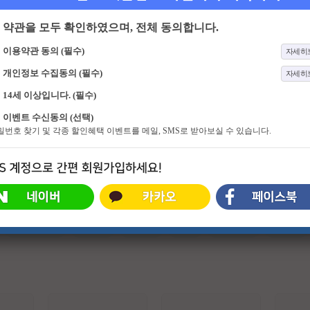
약관을 모두 확인하였으며, 전체 동의합니다.
이용약관 동의 (필수)
자세히
개인정보 수집동의 (필수)
자세히
14세 이상입니다. (필수)
7화
오싹한 연애
10화
끝까지 간다 독박투어
이벤트 수신동의 (선택)
귀신을 보는 재벌 상속녀와 귀신을
어제의 절친, 오늘의 적이 되다! 오랜
비밀번호 찾기 및 각종 할인혜택 이벤트를 메일, SMS로 받아보실 수 있습니다.
가장 무서워하는 열혈 검사의 좌충우
친구도 여행 앞에선 달라진다. 같이
돌 오컬트 로맨스
라서 더 웃기고, 함께라서 더 치열한
그들의 여행이 다시 시작된다.
#슈퍼히어로
#외계인
#파트너
#귀신
#특수부대
#소지섭