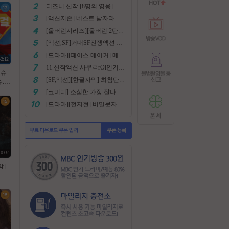
디즈니 신작 [8명의 영웅] 통합본 2022
[액션지존] 네스트 남자라면 한번쯤은 봐야지요
[울버린시리즈][울버린 2탄] 더 울버린 확장판 완벽자막
[액션,SF]거대SF전쟁액션 외계침공 손흥민출현 최강저l작진 [ 지구 저항군 ] 화질자막완벽
[드라마][페이스 메이커] 메달은 딸수없는 국가대표 [김명민.고아라]
42:12
11.신작액션 사무ㄹrOl인기작 ((귀무사 무사시)) FHD 완벽자막
 슈
[SF,액션][한글자막] 최첨단 미래특수부대 초대박 안봄후회함~ 진짜잼있어요 스샷 꼭보세요 1080
.
 5.1
[코미디] 소심한 가장 잘나가는 도둑에게 태클걸다 [소지섭.박상면]
[드라마][전지현] 비밀문자로 이어진 두 여인의 삶
40:02
막]
 목
 데블