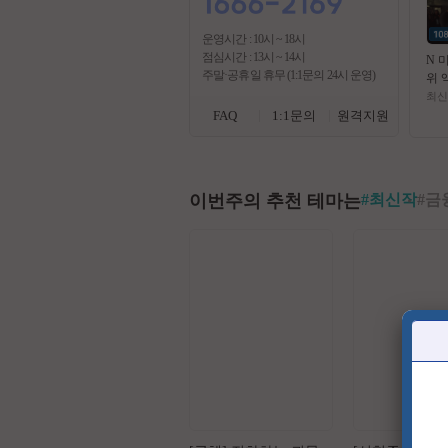
운영시간 : 10시 ~ 18시
점심시간 : 13시 ~ 14시
N 
주말·공휴일 휴무 (1:1문의 24시 운영)
위 
하 
최신
막 
FAQ
1:1문의
원격지원
Ray
이번주의 추천 테마는
#
최신작
#
금