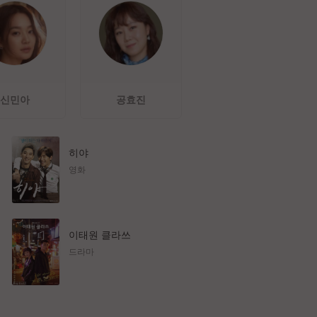
신민아
공효진
히야
영화
이태원 클라쓰
드라마