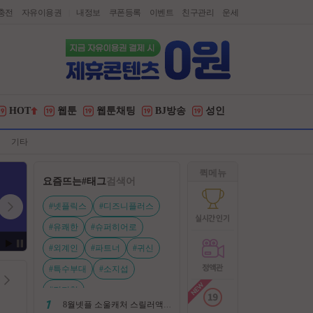
충전
자유이용권
내정보
쿠폰등록
이벤트
친구관리
운세
|
HOT
웹툰
웹툰채팅
BJ방송
성인
기타
퀵메뉴
요즘뜨는
#태그
검색어
#넷플릭스
#디즈니플러스
#유쾌한
#슈퍼히어로
#외계인
#파트너
#귀신
#특수부대
#소지섭
#전지현
8월넷플 소울캐처 스릴러액션신작 ㅡ 용 병 ㅡ 살인 조직 보복 1080P 정식자막