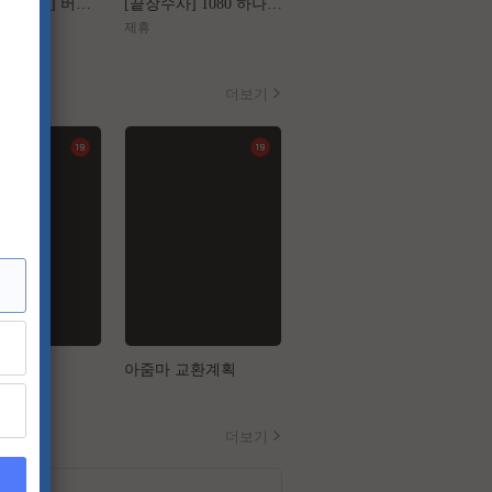
[왕과 사는 남자] 버려진 왕의 마지막 1년
[끝장수사] 1080 하나의 사건 두 명의 용의자
[가화만死성]FHD 가장 익숙한 관계가 무너지는 세 번의 기묘한 순간
제휴
제휴
더보기
업
아줌마 교환계획
음담패설
더보기