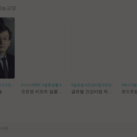
예능
교양
회
#고민거리
#분야별
#시사
#MBC
#결혼생활
#알코올중독
#글로벌
#건강비법
#최강백세
#김경화
#역사
#
[공지] 사이트 내 장기 콘텐츠 정리 작업 진행
들
오은영 리포트 알콜지옥
글로벌 건강비법 최강백세
[공지] 불법 촬영물 등 유통방지를 위한 기술적조치 적용 및 업로드 금지 안내
[공지] 불법 성인컨텐츠 등록 제재 명단 188차
[공지] E북 카테고리 내 도서 분류 서비스 변경 안내
[안내] Edge 브라우저 다운로드 경고 관련 공지