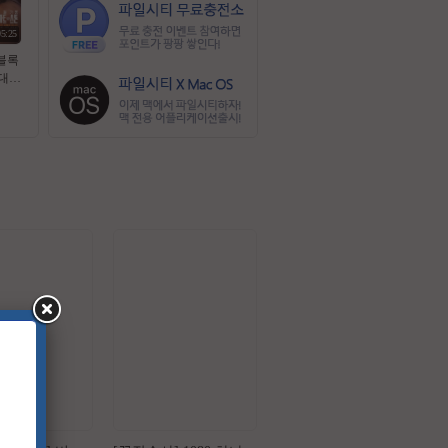
05:25
 블록
대작
 스
막 초
5.1