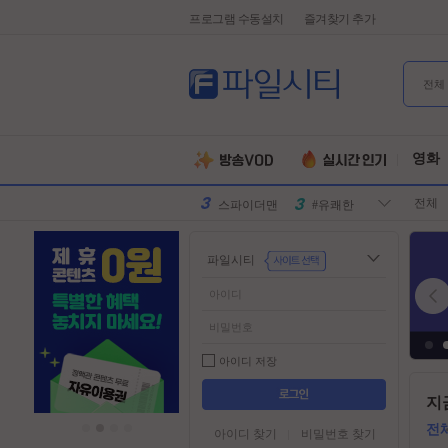
프로그램 수동설치
즐겨찾기 추가
전체
유부녀킬러
#전지현
군체
#넷플릭스
영화
원피스
#디즈니플
전체
러스
스파이더맨
#유쾌한
슈퍼걸
#슈퍼히어
파일시티
로
만달로리안
#외계인
동궁
#파트너
김부장
#귀신
악마는프라
#특수부대
아이디 저장
다를입는다
디스클로저
#소지섭
들
지
어
데이
유부녀킬러
#전지현
가
전
아이디 찾기
비밀번호 찾기
군체
#넷플릭스
기