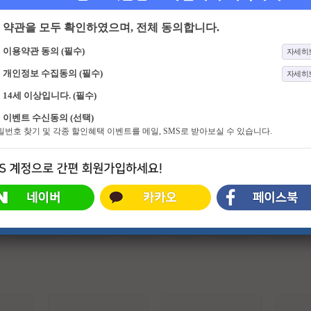
약관을 모두 확인하였으며, 전체 동의합니다.
이용약관 동의 (필수)
자세히
개인정보 수집동의 (필수)
자세히
14세 이상입니다. (필수)
407화
어서와 한국은 처음이지
92화
기쁜 우리 좋은 날
이벤트 수신동의 (선택)
친구가 살아서 알던 한국에서 모두가
세상 제일 완벽남과 허당녀의 일촉즉
비밀번호 찾기 및 각종 할인혜택 이벤트를 메일, SMS로 받아보실 수 있습니다.
좋아하는 한국으로! 한국에 친구가
발 생사 쟁탈전! 저마다 '내 인생의 주
없어 초대하지 못 했던 이들까지 초
인공'이 되고픈, 다양한 세대가 만들
대해 더 다양해진 한국 여행기 낫 놓
어가는 멜로 가족 드라마
고 몰랐던 K-한국의 매력부터 문화
적 차이에서 오는 재미까지 동시에
선사하는 국내 여행 리얼리티 프로그
램
#슈퍼히어로
#외계인
#파트너
#귀신
#특수부대
#소지섭