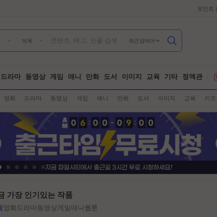
포인트 
최근 검색어
제목
드라마
동영상
게임
애니
만화
도서
이미지
교육
기타
정액관
영화
드라마
동영상
게임
애니
만화
도서
이미지
교육
키즈
금 가장 인기있는 작품
체
영화
드라마
동영상
게임
애니
웹툰