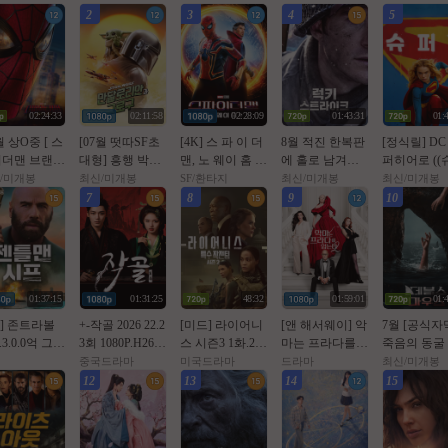
2
3
4
5
02:24:33
02:11:58
02:28:09
01:43:31
01:
월 상O중 [ 스
[07월 떳따SF초
[4K] 스 파 이 더
8월 적진 한복판
[정식릴] DC
더맨 브랜뉴
대형] 흥행 박스1
맨, 노 웨이 홈 (2
에 홀로 남겨진
퍼히어로 ((슈
 ] 톰홀랜드
위 [초대형SF대
021년 작품)
미군 병사 [ 럭키
퍼.걸)) 1080p
/미개봉
최신/미개봉
SF/환타지
최신/미개봉
최신/미개봉
AM 버전. 공
작영화] [스워즈]
스트라Ol크 ] 108
공식자막
7
8
9
10
자막
1080공식자막
0p 5.1 완벽자막
01:37:15
01:31:25
48:32
01:59:01
01:
월] 존트라볼
+-작골 2026 22.2
[미드] 라이어니
[앤 해서웨이] 악
7월 [공식자
.3.0.0억 그림
3회 1080P.H264.
스 시즌3 1화.202
마는 프라다를
죽음의 동굴
훔쳐라 [ 젠틀
AAC [iQIYI정식
6.1080p.한글자
입는다 2. 2026 (2
숨 건 생존[
중국드라마
미국드라마
드라마
최신/미개봉
시프 ]완벽자
자체자막]
막
0년 만의 속편)
스 마우스 ]
12
13
14
15