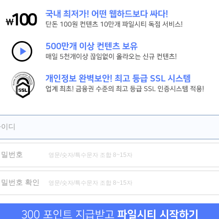
[신현준, 김병만] 현 상 수 배. 2026 (도플갱어 공조 코미디)
[살목지] 절대 살아서 못 나간다 저수지의 끔찍한 비밀
[짱구] HD 서울 하늘 아래서 꿈을 쫓는 짱구의 뜨거운 성장 기록
제휴
제휴
제휴
아이디
비밀번호
위험한 거래 그리고 옆집 여자
신도시 마사지
비밀수
비밀번호 확인
300 포인트 지급받고
파일시티 시작하기