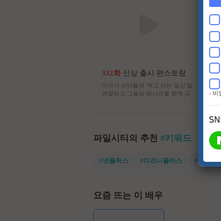
332화
신상 출시 편스토랑
미식가 스타들의 '먹고 사는 일상'을
- 
관찰하고 그들의 레시피를 함께 공유
하는 프로그램. 그들의 메뉴 중, 메뉴
대결에서 승리한 메뉴는 방송 다음
날 전국 편의점 간편식과 밀키트로
출시된다.
파일시티의 추천
#키워드
#넷플릭스
#디즈니플러스
#유쾌한
요즘 뜨는 이 배우