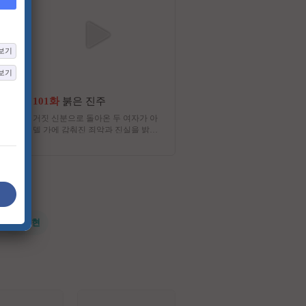
보기
보기
101화
붉은 진주
24화
가족관계증명서
거짓 신분으로 돌아온 두 여자가 아
태어난 순간부터 가족을 무너
델 가에 감춰진 죄악과 진실을 밝혀
재로 낙인찍힌 한 아이와, 냉
내는 복수 연대기를 그리는 드라마
견과 운명에 맞서 자신의 삶
아 가는 여성의 이야기를 담
마
#전지현