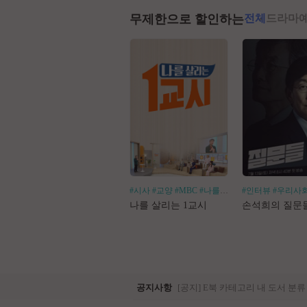
무제한으로 할인하는
전체
드라마
#시사
#교양
#MBC
#나를살리는
#인터뷰
#우리사
나를 살리는 1교시
손석희의 질문
공지사항