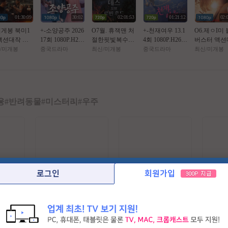
01:30:09
30:02
02:01:53
01:21:12
02:
미게봉 북미1
+-소양공주 2026
O7월. 휴잭맨 처
+-천재여우 13.1
O6.제ㅇI미
액션대작 ㅈ1
17회 1080P.H26
절한핏빛복수극
4회 1080P.H264.
버스터 액션
전 투 공식자
4.AAC [번역기
(( _ 로 빈 후 드 _
AAC [번역기한
[ 핫 트 오 브
/미개봉
중국드라마
최신/미개봉
중국드라마
최신/미개봉
초고화질 Blu
자체자막]
)) 1080P 완벽자
글자막첨부]
턴 ] 공식자
5.1
막
고화질 FHD 
융
#
반려동물
#
미스터리
#
우주
로그인
회원가입