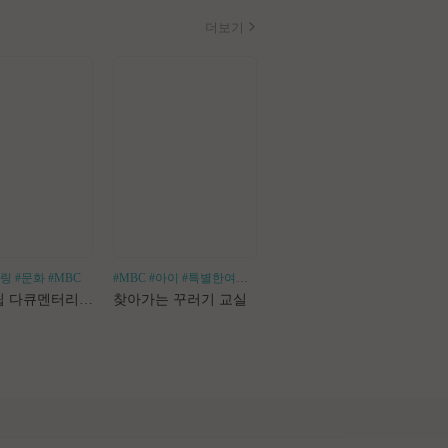
더보기
힐링
#문화
#MBC
#MBC
#아이
#특별한여행
#어린이체험
#나혼산
#1인가구
#1인가정
#독
로드트립 다큐멘터리 마사지로드
찾아가는 꾸러기 교실
나 혼자 산다