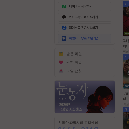
1
무
료
O8
회
파이
원
데이
최신
받은 파일
가
- C
6
입
식
찜한 파일
파일 요청
[7
타 1
을 
액션
맨 
11
막
친절한 파일시티 고객센터