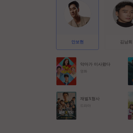
안보현
김남희
악마가 이사왔다
영화
재벌X형사
드라마