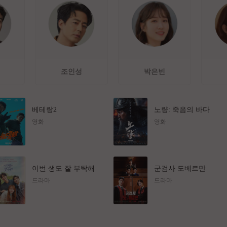
조인성
박은빈
베테랑2
노량: 죽음의 바다
영화
영화
이번 생도 잘 부탁해
군검사 도베르만
드라마
드라마