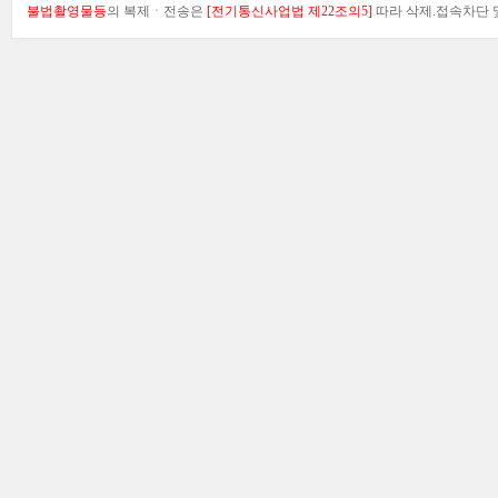
불법촬영물등
의 복제ㆍ전송은
[전기통신사업법 제22조의5]
따라 삭제.접속차단 및