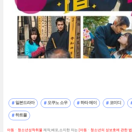
일본드라마
오쿠노 소우
하타 메이
코미디
하트풀
아동ㆍ청소년성착취물
제작,배포,소지한 자는
[아동ㆍ청소년의 성보호에 관한 법률