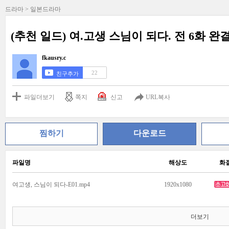
드라마 > 일본드라마
(추천 일드) 여.고생 스님이 되다. 전 6화 완결 
fkausry.c
22
친구추가
파일더보기
쪽지
신고
URL복사
찜하기
다운로드
파일명
해상도
화
여고생, 스님이 되다-E01.mp4
1920x1080
더보기