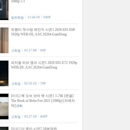
1080p 5.1
11:44:18
940P
일반화질
트웬티-첫사랑 체인지 시즌1 2026 E01-E68
1920p WEB-DL.AAC.H264-GamDong
01:17:08
60P
고화질
피지컬 러브 캠프 시즌1 2026 E01-E72 1920p
WEB-DL.AAC.H264-GamDong
01:33:16
70P
고화질
[미드] 북 오브 보바 펫 시즌1 1-7화 [완결]
The Book of Boba Fett 2021 [1080p] [자체자
막]
(24)
05:27:50
840P
고화질
[미드] 더 루키 시즌7.18부작완