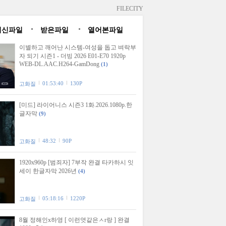
FILECITY
최신파일
받은파일
열어본파일
이별하고 깨어난 시스템-여성을 돕고 벼락부
자 되기 시즌1 - 더빙 2026 E01-E70 1920p
WEB-DL.AAC.H264-GamDong
(1)
01:53:40
130P
고화질
[미드] 라이어니스 시즌3 1화.2026.1080p.한
글자막
(9)
48:32
90P
고화질
1920x960p [범죄자] 7부작 완결 타카하시 잇
세이 한글자막 2026년
(4)
05:18:16
1220P
고화질
8월 정해인x하영 [ 이런엿같은ㅅr랑 ] 완결