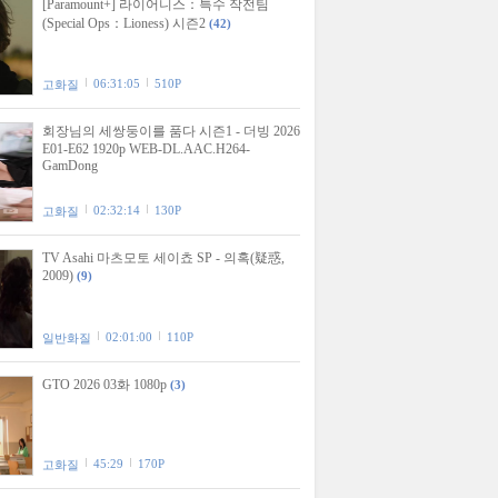
[Paramount+] 라이어니스：특수 작전팀
(Special Ops：Lioness) 시즌2
(42)
06:31:05
510P
고화질
회장님의 세쌍둥이를 품다 시즌1 - 더빙 2026
E01-E62 1920p WEB-DL.AAC.H264-
GamDong
02:32:14
130P
고화질
TV Asahi 마츠모토 세이쵸 SP - 의혹(疑惑,
2009)
(9)
02:01:00
110P
일반화질
GTO 2026 03화 1080p
(3)
45:29
170P
고화질