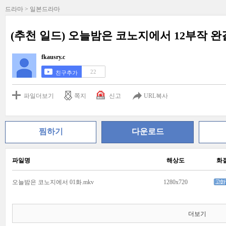
드라마 > 일본드라마
(추천 일드) 오늘밤은 코노지에서 12부작 
fkausry.c
22
친구추가
파일더보기
쪽지
신고
URL복사
찜하기
다운로드
파일명
해상도
화
오늘밤은 코노지에서 01화.mkv
1280x720
더보기