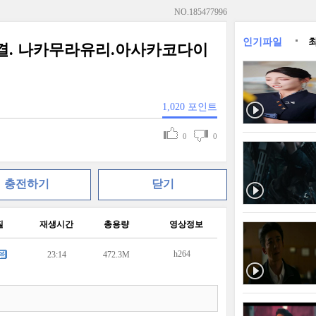
NO.
185477996
인기파일
완결. 나카무라유리.아사카코다이
1,020
포인트
0
0
충전하기
닫기
질
재생시간
총용량
영상정보
h264
23:14
472.3M