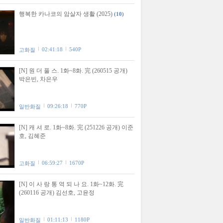
행복한 카나코의 암살자 생활 (2025)
(10)
02:41:18
540P
고화질
[N] 원 더 풀 스. 1화~8화. 完 (260515 공개)
박은빈, 차은우
09:26:18
770P
일반화질
[N] 캐 셔 로. 1화~8화. 完 (251226 공개) 이준
호, 김혜준
06:59:27
1670P
고화질
[N] 이 사 랑 통 역 되 나 요. 1화~12화. 完
(260116 공개) 김선호, 고윤정
01:11:13
1180P
일반화질