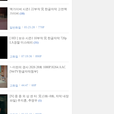
맥가이버 시즌1 22부작 完 한글자막 고전맥
가이버
(18)
05:25:28
770P
일반화질
[ HD ] 보슈 시즌1 10부작 完 한글자막 720p
LA경찰 미스테리
(31)
07:19:36
890P
고화질
+-이란의 경사 2026 28회 1080P.H264.AAC
[WeTV한글자막첨부]
44:47
60P
고화질
[N] 중 증 외 상 센 터. 完 (1화~8화, 자막 내장
파일) 주지훈, 추영우
(1)