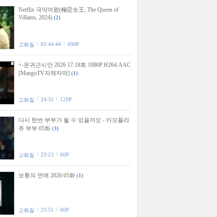
Netflix 극악여왕(極惡女王, The Queen of
Villains, 2024)
(2)
05:44:44
490P
고화질
+-운귀근시안 2026 17.18회 1080P.H264.AAC
[MangoTV자체자막]
(1)
24:31
120P
고화질
다시 한번 부부가 될 수 있을까요 - 카모플라
쥬 부부 05화
(3)
23:23
60P
고화질
보통의 연애 2026 05화
(1)
23:51
60P
고화질