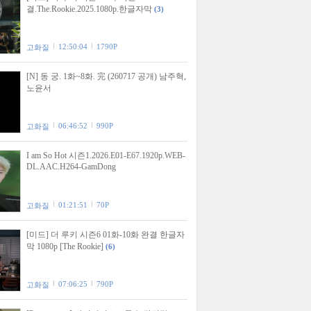
결.The.Rookie.2025.1080p.한글자막
(3)
12:50:04
1790P
고화질
[N] 동 궁. 1화~8화. 完 (260717 공개) 남주혁,
노윤서
06:46:52
990P
고화질
I am So Hot 시즌1.2026.E01-E67.1920p.WEB-
DL.AAC.H264-GamDong
01:21:51
70P
고화질
[미드] 더 루키 시즌6 01화-10화 완결 한글자
막 1080p [The Rookie]
(6)
07:06:25
790P
고화질