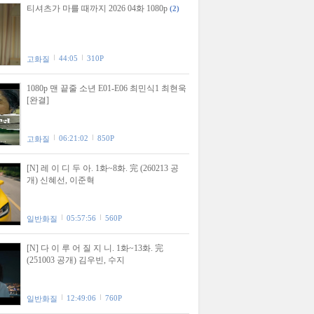
티셔츠가 마를 때까지 2026 04화 1080p
(2)
44:05
310P
고화질
1080p 맨 끝줄 소년 E01-E06 최민식1 최현욱
[완결]
06:21:02
850P
고화질
[N] 레 이 디 두 아. 1화~8화. 完 (260213 공
개) 신혜선, 이준혁
05:57:56
560P
일반화질
[N] 다 이 루 어 질 지 니. 1화~13화. 完
(251003 공개) 김우빈, 수지
12:49:06
760P
일반화질