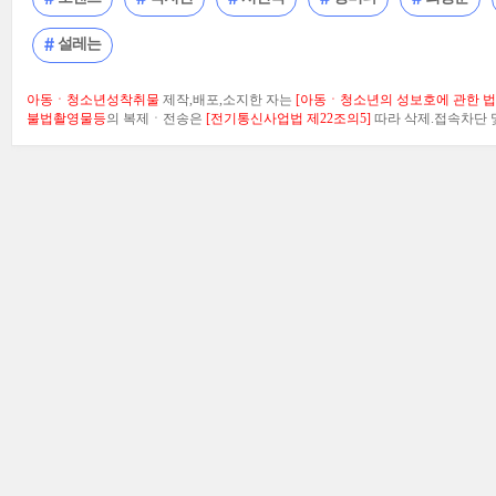
설레는
아동ㆍ청소년성착취물
제작,배포,소지한 자는
[아동ㆍ청소년의 성보호에 관한 법률
불법촬영물등
의 복제ㆍ전송은
[전기통신사업법 제22조의5]
따라 삭제.접속차단 및