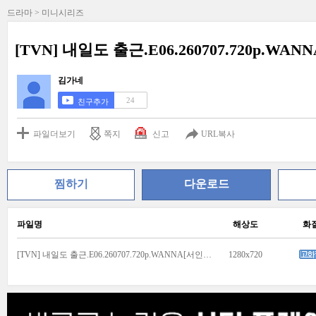
드라마 > 미니시리즈
[TVN] 내일도 출근.E06.260707.720p.WA
김가네
24
친구추가
파일더보기
쪽지
신고
URL복사
찜하기
다운로드
파일명
해상도
화
[TVN] 내일도 출근.E06.260707.720p.WANNA[서인국, 박지현].mp4
1280x720