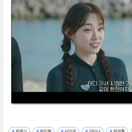
로맨스
박지현
서인국
강미나
최경훈