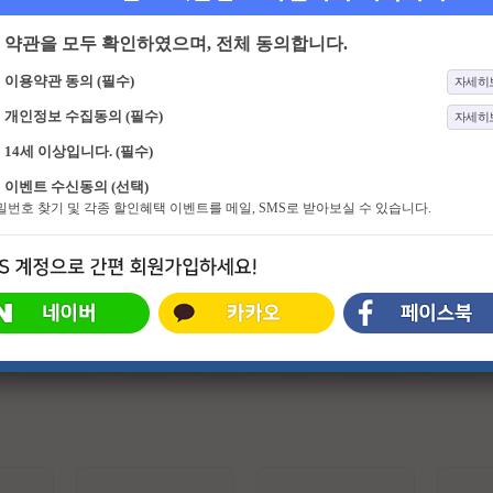
약관을 모두 확인하였으며, 전체 동의합니다.
이용약관 동의 (필수)
자세히
개인정보 수집동의 (필수)
자세히
14세 이상입니다. (필수)
332화
신상 출시 편스토랑
407화
어서와 한국은 처음이지
이벤트 수신동의 (선택)
미식가 스타들의 '먹고 사는 일상'을
친구가 살아서 알던 한국에서 모두가
비밀번호 찾기 및 각종 할인혜택 이벤트를 메일, SMS로 받아보실 수 있습니다.
관찰하고 그들의 레시피를 함께 공유
좋아하는 한국으로! 한국에 친구가
하는 프로그램. 그들의 메뉴 중, 메뉴
없어 초대하지 못 했던 이들까지 초
대결에서 승리한 메뉴는 방송 다음
대해 더 다양해진 한국 여행기 낫 놓
날 전국 편의점 간편식과 밀키트로
고 몰랐던 K-한국의 매력부터 문화
출시된다.
적 차이에서 오는 재미까지 동시에
선사하는 국내 여행 리얼리티 프로그
램
#슈퍼히어로
#외계인
#파트너
#귀신
#특수부대
#소지섭