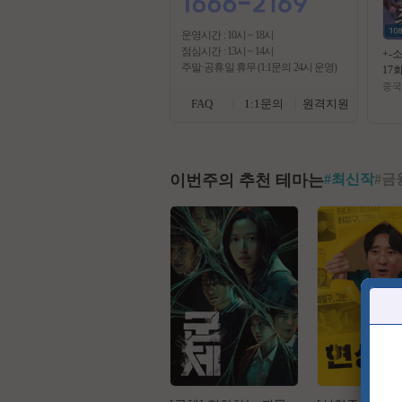
운영시간 : 10시 ~ 18시
점심시간 : 13시 ~ 14시
+-
주말·공휴일 휴무 (1:1문의 24시 운영)
17회
4.
중국
자체
FAQ
1:1문의
원격지원
이번주의 추천 테마는
#
최신작
#
금