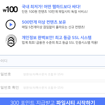
[신현준, 김병만] 현 상 수 배. 2026 (도플갱어 공조 코미디)
[살목지] 절대 살아서 못 나간다 저수지의 끔찍한 비밀
[짱구] HD 서울 하늘 아래서 꿈을 쫓는 짱구의 뜨거운 성장 기록
제휴
제휴
제휴
아이디
비밀번호
위험한 거래 그리고 옆집 여자
신도시 마사지
비밀수
비밀번호 확인
300 포인트 지급받고
파일시티 시작하기