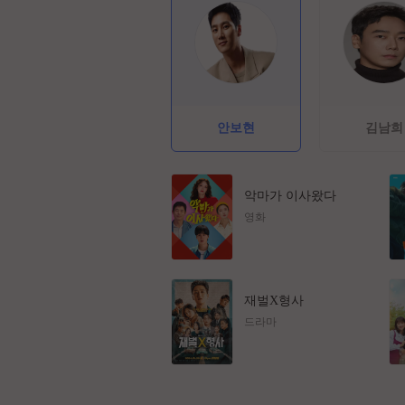
안보현
김남희
악마가 이사왔다
영화
재벌X형사
드라마