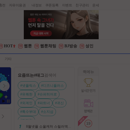
충전
자유이용권
내정보
쿠폰등록
이벤트
친구관리
운세
|
HOT
웹툰
웹툰채팅
BJ방송
성인
기타
퀵메뉴
요즘뜨는
#태그
검색어
#넷플릭스
#디즈니플러스
#유쾌한
#슈퍼히어로
#외계인
#파트너
#귀신
#특수부대
#소지섭
#전지현
8월넷플 소울캐처 스릴러액션신작 ㅡ 용 병 ㅡ 살인 조직 보복 1080P 정식자막