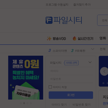
프로그램 수동설치
즐겨찾기 추가
전체
유부녀킬러
#전지현
군체
#넷플릭스
영화
원피스
#디즈니플
전체
러스
스파이더맨
#유쾌한
슈퍼걸
#슈퍼히어
파일시티
로
만달로리안
#외계인
동궁
#파트너
김부장
#귀신
악마는프라
#특수부대
아이디 저장
다를입는다
디스클로저
#소지섭
들
지
어
데이
유부녀킬러
#전지현
가
전
아이디 찾기
비밀번호 찾기
군체
#넷플릭스
기