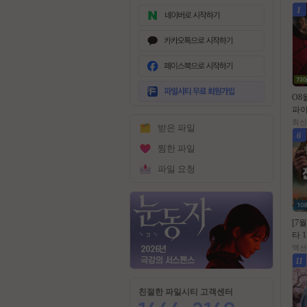
1
무
료
O8
회
파이
원
데이
최신
받은 파일
가
- C
6
입
식
찜한 파일
파일 요청
[7
타 1
을 
액션
맨 
11
막
친절한 파일시티 고객센터