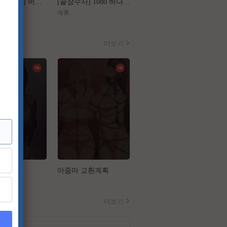
[왕과 사는 남자] 버려진 왕의 마지막 1년
[끝장수사] 1080 하나의 사건 두 명의 용의자
[가화만死성]FHD 가장 익숙한 관계가 무너지는 세 번의 기묘한 순간
제휴
제휴
더보기
업
아줌마 교환계획
음담패설
더보기