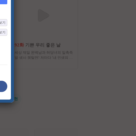
보기
보기
92화
기쁜 우리 좋은 날
1화
티키타카로드 in 
세상 제일 완벽남과 허당녀의 일촉즉
3팀 3개 국가를 여행하던 여
발 생사 쟁탈전! 저마다 '내 인생의 주
버 6인! 서로의 내적 친밀감만
인공'이 되고픈, 다양한 세대가 만들
던 티타로 크루들이 이번엔 ‘
어가는 멜로 가족 드라마
드니’에 뭉쳤다! 처음 만났던
모습은 사라지고 따로 또 같
는 호주 시드니의 다채로운 
즐긴다. 호주 한상차림 <티
드 in 시드니>
#전지현