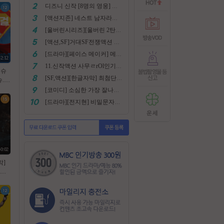
디즈니 신작 [8명의 영웅] 통합본 2022
[액션지존] 네스트 남자라면 한번쯤은 봐야지요
[울버린시리즈][울버린 2탄] 더 울버린 확장판 완벽자막
[액션,SF]거대SF전쟁액션 외계침공 손흥민출현 최강저l작진 [ 지구 저항군 ] 화질자막완벽
[드라마][페이스 메이커] 메달은 딸수없는 국가대표 [김명민.고아라]
42:12
11.신작액션 사무ㄹrOl인기작 ((귀무사 무사시)) FHD 완벽자막
 슈
[SF,액션][한글자막] 최첨단 미래특수부대 초대박 안봄후회함~ 진짜잼있어요 스샷 꼭보세요 1080
.
 5.1
[코미디] 소심한 가장 잘나가는 도둑에게 태클걸다 [소지섭.박상면]
[드라마][전지현] 비밀문자로 이어진 두 여인의 삶
40:02
막]
 목
 데블