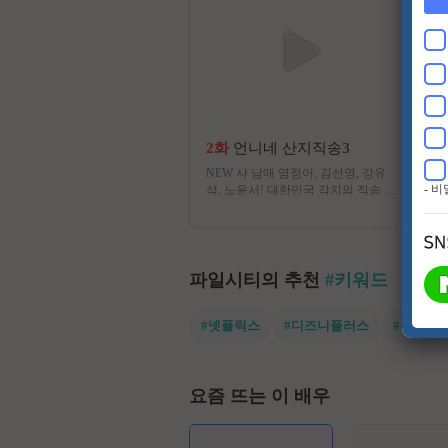
2화
언니네 산지직송3
NEW 사 남매 염정아, 김선영, 강유
- 
석, 노윤서! 대한민국 각지의 직송 작
물로 차려지는 제철 밥상과 찐가족
사남매의 극강 케미!
파일시티의 추천
#키워드
#넷플릭스
#디즈니플러스
#유쾌한
요즘 뜨는 이 배우