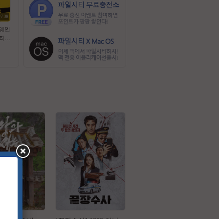
47:38
두웨인
 [
ㄹ1
자막
D5.