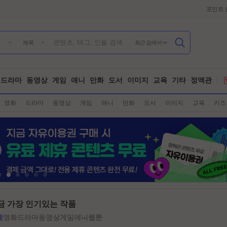
포인트 
최근 검색어
제목
드라마
동영상
게임
애니
만화
도서
이미지
교육
기타
정액관
영화
드라마
동영상
게임
애니
만화
도서
이미지
교육
키즈
금 가장 인기있는 작품
체
영화
드라마
동영상
게임
애니
웹툰