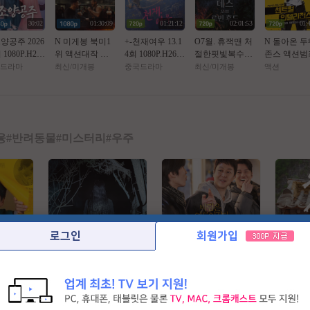
30:02
01:30:09
01:21:12
02:01:53
01:
소양공주 2026
N 미게봉 북미1
+-천재여우 13.1
O7월. 휴잭맨 처
N 돌아온 
 1080P.H26
위 액션대작 ㅈ1
4회 1080P.H264.
절한핏빛복수극
존스 액션범죄
AAC [번역기
하 전 투 공식자
AAC [번역기한
(( _ 로 빈 후 드 _
쎈투럴 잉텔
드라마
최신/미개봉
중국드라마
최신/미개봉
액션
자막]
막 초고화질 Blu
글자막첨부]
)) 1080P 완벽자
전쑤 ] 공식
Ray5.1
막
초고화질 FH
1
융
#
반려동물
#
미스터리
#
우주
로그인
회원가입