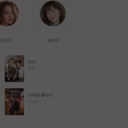
신민아
공효진
히야
영화
이태원 클라쓰
드라마