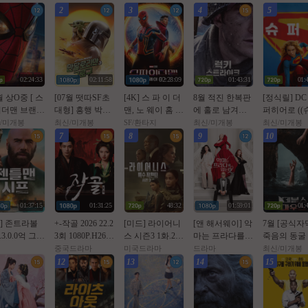
2
3
4
5
02:24:33
02:11:58
02:28:09
01:43:31
01:
월 상O중 [ 스
[07월 떳따SF초
[4K] 스 파 이 더
8월 적진 한복판
[정식릴] DC
더맨 브랜뉴
대형] 흥행 박스1
맨, 노 웨이 홈 (2
에 홀로 남겨진
퍼히어로 ((슈
 ] 톰홀랜드
위 [초대형SF대
021년 작품)
미군 병사 [ 럭키
퍼.걸)) 1080p
/미개봉
최신/미개봉
SF/환타지
최신/미개봉
최신/미개봉
AM 버전. 공
작영화] [스워즈]
스트라Ol크 ] 108
공식자막
7
8
9
10
자막
1080공식자막
0p 5.1 완벽자막
01:37:15
01:31:25
48:32
01:59:01
01:
월] 존트라볼
+-작골 2026 22.2
[미드] 라이어니
[앤 해서웨이] 악
7월 [공식자
.3.0.0억 그림
3회 1080P.H264.
스 시즌3 1화.202
마는 프라다를
죽음의 동굴
훔쳐라 [ 젠틀
AAC [iQIYI정식
6.1080p.한글자
입는다 2. 2026 (2
숨 건 생존[
중국드라마
미국드라마
드라마
최신/미개봉
시프 ]완벽자
자체자막]
막
0년 만의 속편)
스 마우스 ]
12
13
14
15