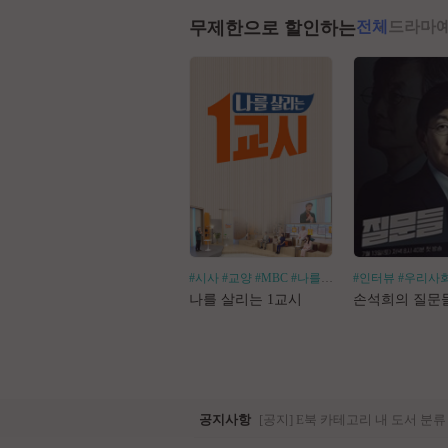
무제한으로 할인하는
전체
드라마
#시사
#교양
#MBC
#나를살리는
#인터뷰
#우리사
나를 살리는 1교시
손석희의 질문
공지사항