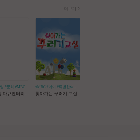
더보기
힐링
#문화
#MBC
#MBC
#아이
#특별한여행
#어린이체험
#나혼산
#1인가구
#1인가정
#독
로드트립 다큐멘터리 마사지로드
찾아가는 꾸러기 교실
나 혼자 산다