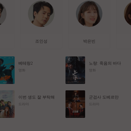
조인성
박은빈
베테랑2
노량: 죽음의 바다
영화
영화
이번 생도 잘 부탁해
군검사 도베르만
드라마
드라마