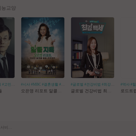
예능
교양
회
#고민거리
#분야별
#시사
#MBC
#결혼생활
#알코올중독
#글로벌
#건강비법
#최강백세
#김경화
#역사
#
[공지] 사이트 내 장기 콘텐츠 정리 작업 진행
들
오은영 리포트 알콜지옥
글로벌 건강비법 최강백세
[공지] 불법 촬영물 등 유통방지를 위한 기술적조치 적용 및 업로드 금지 안내
[공지] 불법 성인컨텐츠 등록 제재 명단 188차
[공지] E북 카테고리 내 도서 분류 서비스 변경 안내
[안내] Edge 브라우저 다운로드 경고 관련 공지