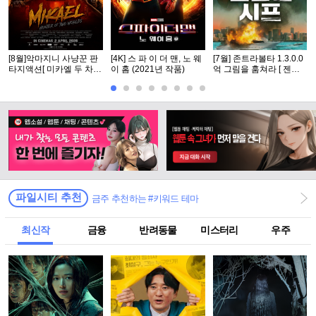
[8월]악마지니 사냥꾼 판
[4K] 스 파 이 더 맨, 노 웨
[7월] 존트라볼타 1.3.0.0
타지액션[ 미카엘 두 차원
이 홈 (2021년 작품)
억 그림을 훔쳐라 [ 젠틀
의 헌터 ]완벽자막
맨 시프 ]완벽자막
파일시티 추천
금주 추천하는 #키워드 테마
최신작
금융
반려동물
미스터리
우주