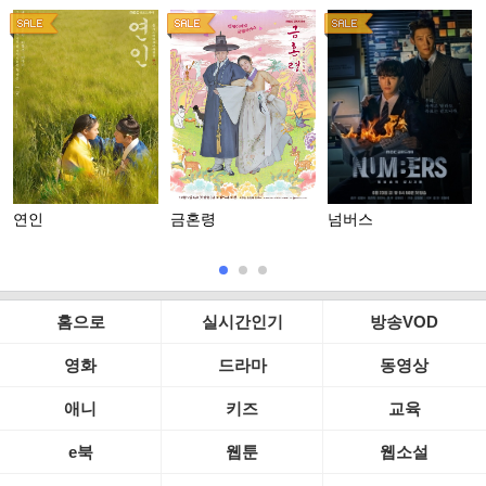
연인
금혼령
넘버스
홈으로
실시간인기
방송VOD
영화
드라마
동영상
애니
키즈
교육
e북
웹툰
웹소설