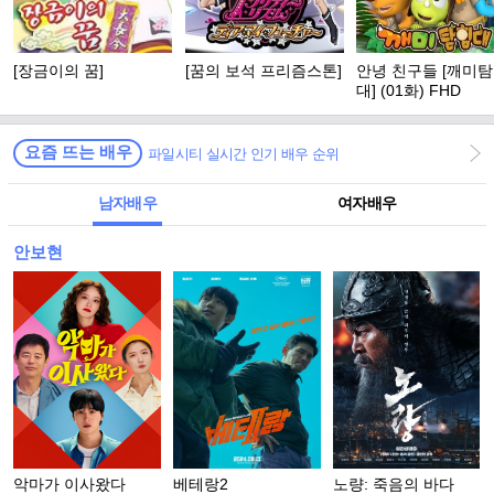
[장금이의 꿈]
[꿈의 보석 프리즘스톤]
안녕 친구들 [깨미
대] (01화) FHD
요즘 뜨는 배우
파일시티 실시간 인기 배우 순위
남자배우
여자배우
안보현
악마가 이사왔다
베테랑2
노량: 죽음의 바다