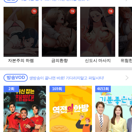
자본주의 하렘
금의환향
신도시 마사지
위험한
고 
방송VOD
생방송이 끝나면 바로! 기다리지말고 파일시티!
2회
169회
4653회