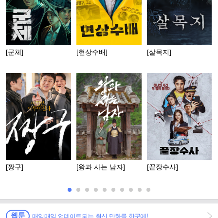
[군체]
[현상수배]
[살목지]
[짱구]
[왕과 사는 남자]
[끝장수사]
웹툰
매일매일 업데이트되는 최신 만화를 한곳에!