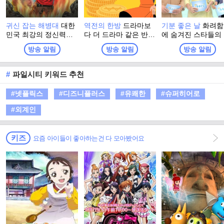
귀신 잡는 해병대
대한
역전의 한방
드라마보
기분 좋은 날
화려함
민국 최강의 정신력을
다 더 드라마 같은 반전
에 숨겨진 스타들의
자부하는 해병대 출신
인생 추적 스토리 프로
솔한 이야기와 이색
방송 알림
방송 알림
방송 알림
들이 모여, 이번엔 진짜
그램
소에서 펼쳐지는 스
귀신을 잡으러 심령 스
들의 특별한 체험. 
폿으로 떠난다! 실제 무
고 유쾌한 강의, 기
#
파일시티 키워드 추천
속인들이 경험한 기이
좋은 정보! 웃음과 
한 사건과 금기, 그리고
이 함께하는 명강의
#넷플릭스
#디즈니플러스
#유쾌한
#슈퍼히어로
사람들 사이에 떠도는
생활에 유익한 다양
괴담을 눈앞에서 확인
정보가 함께 하는 
#외계인
하는 한여름 납량 오컬
그램
트 수색 버라이어티!
키즈
요즘 아이들이 좋아하는건 다 모아봤어요