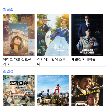
김남희
어디로 가고 싶으신
이강에는 달이 흐른
재벌집 막내아들
가요
다
조인성