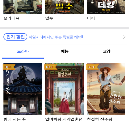
모가디슈
밀수
더킹
인기 할인
파일시티에서만 주는 특별한 혜택!!
드라마
예능
교양
밤에 피는 꽃
열녀박씨 계약결혼뎐
친절한 선주씨