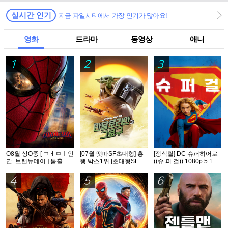
실시간 인기
지금 파일시티에서 가장 인기가 많아요!
영화
드라마
동영상
애니
1
2
3
O8월 상O중 [ ㄱㅓㅁㅣ인
[07월 떳따SF초대형] 흥
[정식릴] DC 슈퍼히어로
간. 브랜뉴데이 ] 톰홀랜
행 박스1위 [초대형SF대
((슈.퍼.걸)) 1080p 5.1 공
드 - CAM 버전. 공식자막
작영화] [스워즈] 1080공
식자막
식자막
4
5
6