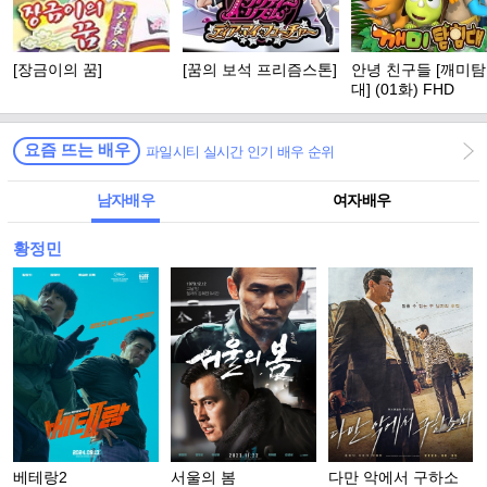
[장금이의 꿈]
[꿈의 보석 프리즘스톤]
안녕 친구들 [깨미
대] (01화) FHD
요즘 뜨는 배우
파일시티 실시간 인기 배우 순위
남자배우
여자배우
황정민
베테랑2
서울의 봄
다만 악에서 구하소