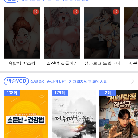
옥탑방 야스킹
일진녀 길들이기
성과보고 드립니다
자본
방송VOD
생방송이 끝나면 바로! 기다리지말고 파일시티!
138회
179회
2회