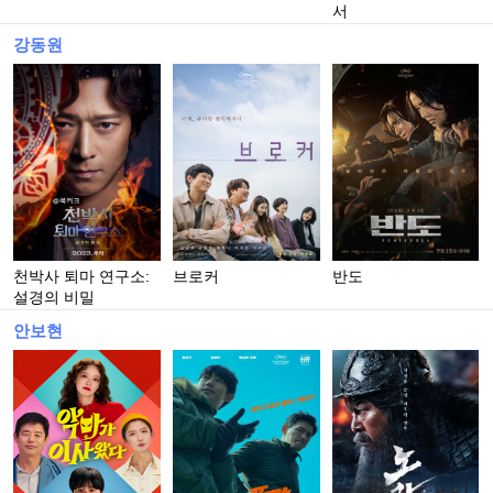
서
강동원
천박사 퇴마 연구소:
브로커
반도
설경의 비밀
안보현