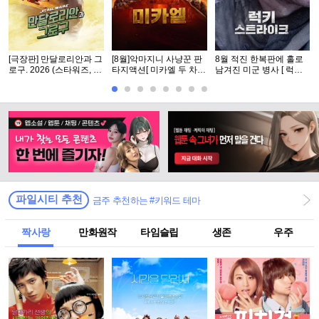
[극장판] 만달로리안과 그
[8월]악마지니 사냥꾼 판
8월 적진 한복판에 홀로
로구. 2026 (스타워즈, 12
타지액션[ 미카엘 두 차원
남겨진 미군 병사 [ 럭키
번째 장편 실사 영화)
의 헌터 ]완벽자막
스트라Ol크 ] 1080p 5.1
완벽자막
파일시티 추천
금주 추천하는 #키워드 테마
짝사랑
만화원작
타임슬립
생존
우주