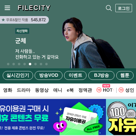
로그인
545,872
실시간인기
방송VOD
이벤트
BJ방송
웹툰
영화
드라마
동영상
애니
e북
정액관
HOT
성인
웹툰