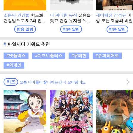
소문난 건강법
항노화
더 위대한 유산
젊음을
제비탐정 장성규
이
건강법으로 제2의 인생
찾고 건강 유지를 위해
상 모든 제품의 비
을 활기차게 시작한 사
그들이 찾은 최고의 건
파헤쳐라! 잠들어 
방송 알림
방송 알림
방송 알림
람들, 그들이 전하는 나
강법! 더 위대한 유산의
추리력을 깨워, 현
만의 건강법 이야기
정체는? 백세시대, 건
가장 HOT 한 곳들의
강이 재산이자, 능력이
밀을 밝혀낼 새로운
#
파일시티 키워드 추천
된 시대에 대국민 건강
정의 등장! 제비탐정
프로젝트 프로그램
성규의 ‘비지니스 
#넷플릭스
#디즈니플러스
#유쾌한
#슈퍼히어로
프로젝트’가 시작된
#외계인
키즈
요즘 아이들이 좋아하는건 다 모아봤어요