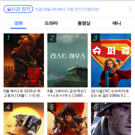
실시간 인기
지금 파일시티에서 가장 인기가 많아요!
영화
드라마
동영상
애니
1
2
3
8월 북미1위 2026년 최
8월 그레타리 공포액션 [
[정식릴] DC 슈퍼히어로
고호러 [ Ol블ㄷㅓl드번 ]
ㄹr스트ㅎr우스 ] 1080p
((슈.퍼.걸)) 1080p 5.1 공
1080p 5.1 완벽자막
5.1 공식자막
식자막
4
5
6