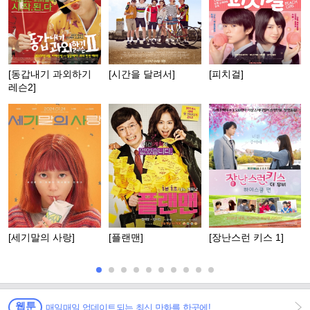
[동갑내기 과외하기
[시간을 달려서]
[피치걸]
레슨2]
[세기말의 사랑]
[플랜맨]
[장난스런 키스 1]
웹툰
매일매일 업데이트되는 최신 만화를 한곳에!