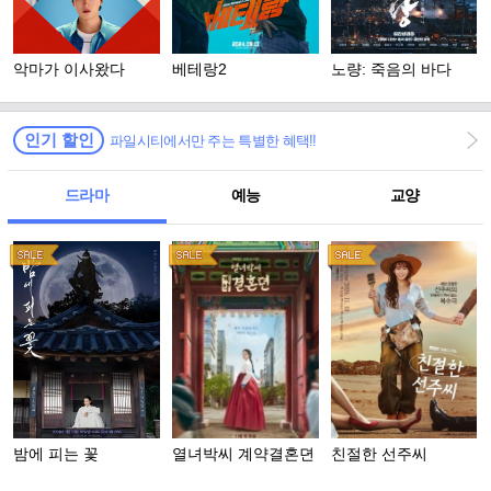
악마가 이사왔다
베테랑2
노량: 죽음의 바다
인기 할인
파일시티에서만 주는 특별한 혜택!!
드라마
예능
교양
밤에 피는 꽃
열녀박씨 계약결혼뎐
친절한 선주씨