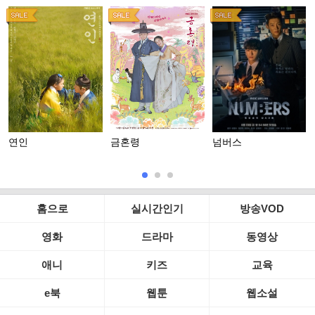
연인
금혼령
넘버스
홈으로
실시간인기
방송VOD
영화
드라마
동영상
애니
키즈
교육
e북
웹툰
웹소설