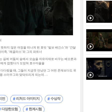
허
뜻하지 않은 여정을 떠나게 된 호빗 ‘빌보 배긴스’와 ‘간달
쟁이족. ‘레골라스’와 그의 파트너
가는 길에 어둠의 숲에서 모습을 자유자재로 바꾸는 베오른과
족에게 잡혔다가 도망쳐 호수마을을
 다다랐을 때, 그들이 지금껏 만났던 그 어떤 존재보다도 위
 용 스마우그와 맞닥뜨리게 되는데….
리먼
리처드 아미티지
수상작
다양한모험
한계시험