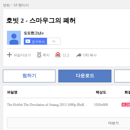
영화 > SF/환타지
호빗 2 - 스마우그의 폐허
도도한그냔.z
56
친구추가
파일더보기
쪽지
신고
URL복사
찜하기
다운로드
파일명
해상도
화
The.Hobbit.The.Desolation.of.Smaug.2013.1080p.BluRay.x264.AAC.mp4
1920x800
더보기