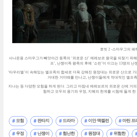
호빗 2 -스마우그의 폐
사나운용 스마우그가 빼앗아간 동쪽의 ‘외로운 산’ 에레보르 왕국을 되찾기 위해 
프’, 난쟁이족 왕족의 후예 ‘소린’이 이끄는 13명의 난
‘타우리엘’이 속해있는 엘프족의 합세로 더욱 강해진 원정대는 외로운 산으로 
거대한 거미떼를 만나고, 난쟁이들에게 적대적인 엘프
지나는 등 다양한 모험을 하게 된다. 그리고 마침내 에레보르의 외로운 산에 거의
험하고 모두의 용기와 우정, 지혜의 한계를 시험에 들게 한
모험
판타지
드라마
이안 맥켈런
마틴 프
우정
난쟁이
험난한
원정대
위험한