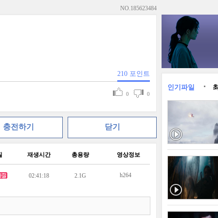
NO.
185623484
210
포인트
인기파일
0
0
충전하기
닫기
질
재생시간
총용량
영상정보
h264
02:41:18
2.1G