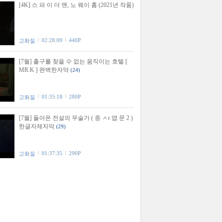
[4K] 스 파 이 더 맨, 노 웨이 홈 (2021년 작품)
02:28:09
440P
고화질
[7월] 출구를 찾을 수 없는 움직이는 호텔 [
MR.K ] 완벽한자막
(24)
01:35:18
280P
고화질
[7월] 돌아온 전설의 무술가 ( 종 ㅅr 엽 문 2 )
한글자체자막
(29)
01:37:35
290P
고화질