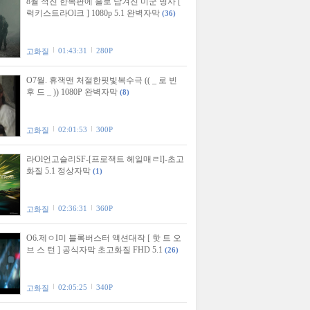
8월 적진 한복판에 홀로 남겨진 미군 병사 [
럭키스트라Ol크 ] 1080p 5.1 완벽자막
(36)
01:43:31
280P
고화질
O7월. 휴잭맨 처절한핏빛복수극 (( _ 로 빈
후 드 _ )) 1080P 완벽자막
(8)
02:01:53
300P
고화질
라Ol언고슬리SF-[프로잭트 헤일매ㄹl]-초고
화질 5.1 정상자막
(1)
02:36:31
360P
고화질
O6.제ㅇI미 블록버스터 액션대작 [ 핫 트 오
브 스 턴 ] 공식자막 초고화질 FHD 5.1
(26)
02:05:25
340P
고화질