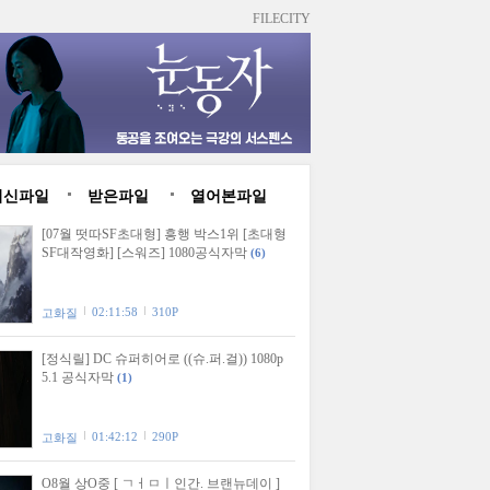
FILECITY
최신파일
받은파일
열어본파일
[07월 떳따SF초대형] 흥행 박스1위 [초대형
SF대작영화] [스워즈] 1080공식자막
(6)
02:11:58
310P
고화질
[정식릴] DC 슈퍼히어로 ((슈.퍼.걸)) 1080p
5.1 공식자막
(1)
01:42:12
290P
고화질
O8월 상O중 [ ㄱㅓㅁㅣ인간. 브랜뉴데이 ]