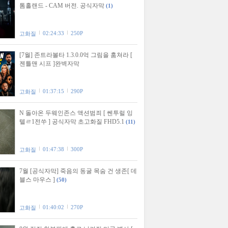
톰홀랜드 - CAM 버전. 공식자막
(1)
02:24:33
250P
고화질
[7월] 존트라볼타 1.3.0.0억 그림을 훔쳐라 [
젠틀맨 시프 ]완벽자막
01:37:15
290P
고화질
N 돌아온 두웨인존스 액션범죄 [ 쎈투럴 잉
텔ㄹ1전쑤 ] 공식자막 초고화질 FHD5.1
(11)
01:47:38
300P
고화질
7월 [공식자막] 죽음의 동굴 목숨 건 생존[ 데
블스 마우스 ]
(50)
01:40:02
270P
고화질