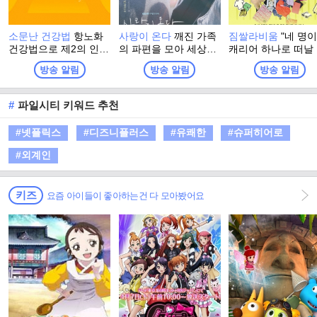
소문난 건강법
항노화
사랑이 온다
깨진 가족
짐쌀라비움
"네 명
건강법으로 제2의 인생
의 파편을 모아 세상에
캐리어 하나로 떠날
을 활기차게 시작한 사
서 가장 따뜻한 인생 한
있을까?" 상상을 현
방송 알림
방송 알림
방송 알림
람들, 그들이 전하는 나
상을 차려내는 두 남녀
로 만드는 여행 주문,
만의 건강법 이야기
의 패밀리 레시피 드라
짐쌀라비움>!
마
#
파일시티 키워드 추천
#넷플릭스
#디즈니플러스
#유쾌한
#슈퍼히어로
#외계인
키즈
요즘 아이들이 좋아하는건 다 모아봤어요