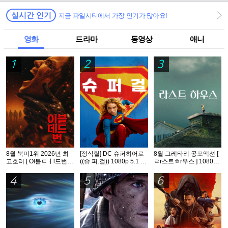
실시간 인기
지금 파일시티에서 가장 인기가 많아요!
영화
드라마
동영상
애니
1
2
3
8월 북미1위 2026년 최
[정식릴] DC 슈퍼히어로
8월 그레타리 공포액션 [
고호러 [ Ol블ㄷㅓl드번 ]
((슈.퍼.걸)) 1080p 5.1 공
ㄹr스트ㅎr우스 ] 1080p
1080p 5.1 완벽자막
식자막
5.1 공식자막
4
5
6