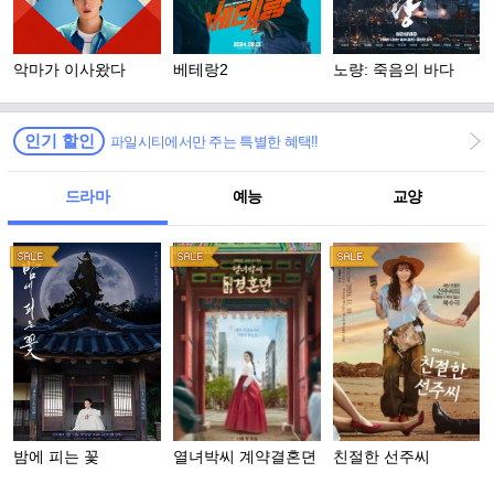
악마가 이사왔다
베테랑2
노량: 죽음의 바다
인기 할인
파일시티에서만 주는 특별한 혜택!!
드라마
예능
교양
밤에 피는 꽃
열녀박씨 계약결혼뎐
친절한 선주씨