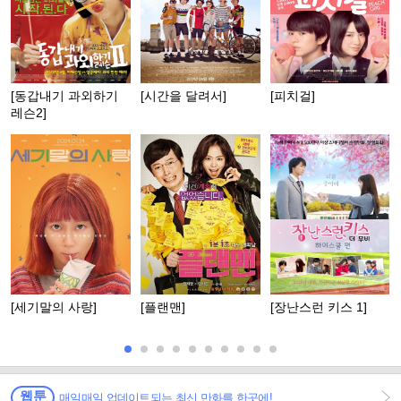
[동갑내기 과외하기
[시간을 달려서]
[피치걸]
레슨2]
[세기말의 사랑]
[플랜맨]
[장난스런 키스 1]
웹툰
매일매일 업데이트되는 최신 만화를 한곳에!