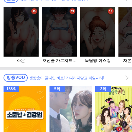
소은
호신술 가르쳐드립
옥탑방 야스킹
자본
니다
방송VOD
생방송이 끝나면 바로! 기다리지말고 파일시티!
138회
5회
2회