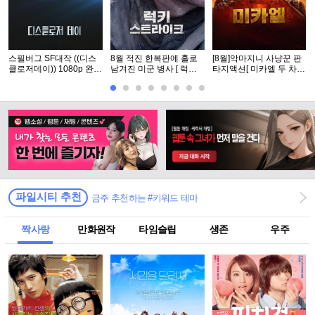
스필버그 SF대작 ((디스
8월 적진 한복판에 홀로
[8월]악마지니 사냥꾼 판
클로저데이)) 1080p 완벽
남겨진 미군 병사 [ 럭키
타지액션[ 미카엘 두 차원
자막
스트라Ol크 ] 1080p 5.1
의 헌터 ]완벽자막
완벽자막
파일시티 추천
금주 추천하는 #키워드 테마
짝사랑
만화원작
타임슬립
생존
우주