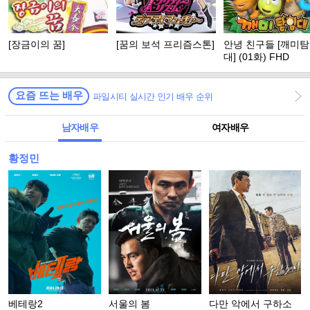
[장금이의 꿈]
[꿈의 보석 프리즘스톤]
안녕 친구들 [깨미
대] (01화) FHD
요즘 뜨는 배우
파일시티 실시간 인기 배우 순위
남자배우
여자배우
황정민
베테랑2
서울의 봄
다만 악에서 구하소