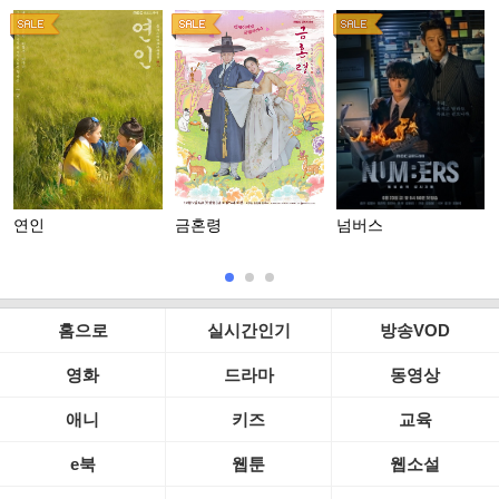
연인
금혼령
넘버스
홈으로
실시간인기
방송VOD
영화
드라마
동영상
애니
키즈
교육
e북
웹툰
웹소설