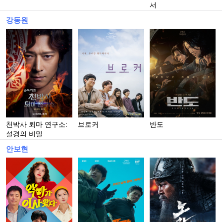
서
강동원
천박사 퇴마 연구소:
브로커
반도
설경의 비밀
안보현