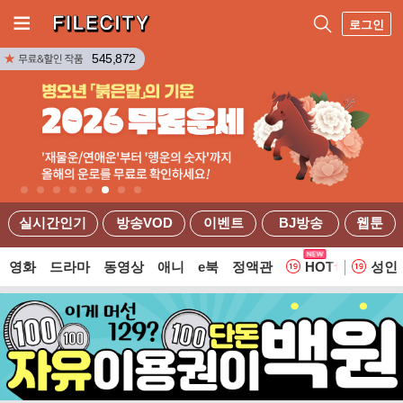
로그인
545,872
실시간인기
방송VOD
이벤트
BJ방송
웹툰
영화
드라마
동영상
애니
e북
정액관
HOT
성인
웹툰