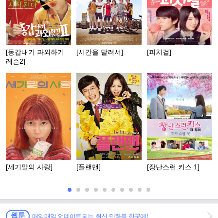
[동갑내기 과외하기
[시간을 달려서]
[피치걸]
레슨2]
[세기말의 사랑]
[플랜맨]
[장난스런 키스 1]
웹툰
매일매일 업데이트되는 최신 만화를 한곳에!