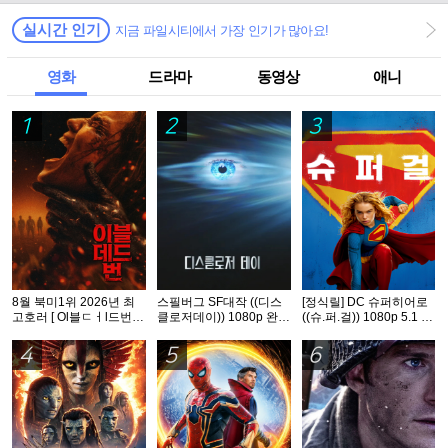
실시간 인기
지금 파일시티에서 가장 인기가 많아요!
영화
드라마
동영상
애니
1
2
3
8월 북미1위 2026년 최
스필버그 SF대작 ((디스
[정식릴] DC 슈퍼히어로
고호러 [ Ol블ㄷㅓl드번 ]
클로저데이)) 1080p 완벽
((슈.퍼.걸)) 1080p 5.1 공
1080p 5.1 완벽자막
자막
식자막
4
5
6