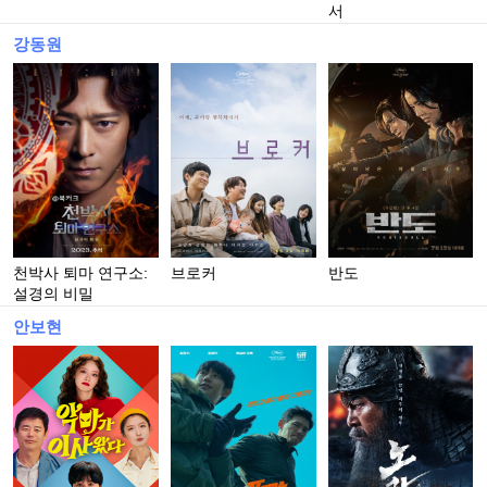
서
강동원
천박사 퇴마 연구소:
브로커
반도
설경의 비밀
안보현