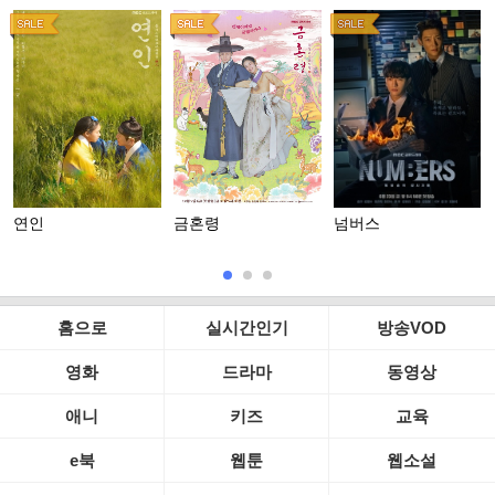
연인
금혼령
넘버스
홈으로
실시간인기
방송VOD
영화
드라마
동영상
애니
키즈
교육
e북
웹툰
웹소설