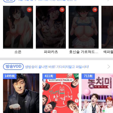
소은
파파카츠
호신술 가르쳐드립
섹파들
니다
족
방송VOD
생방송이 끝나면 바로! 기다리지말고 파일시티!
1499회
411회
713회