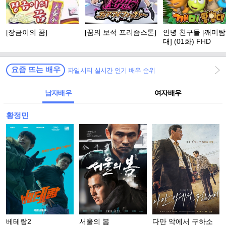
[장금이의 꿈]
[꿈의 보석 프리즘스톤]
안녕 친구들 [깨미
대] (01화) FHD
요즘 뜨는 배우
파일시티 실시간 인기 배우 순위
남자배우
여자배우
황정민
베테랑2
서울의 봄
다만 악에서 구하소