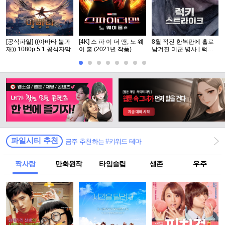
[공식파일] ((아바타 불과
[4K] 스 파 이 더 맨, 노 웨
8월 적진 한복판에 홀로
재)) 1080p 5.1 공식자막
이 홈 (2021년 작품)
남겨진 미군 병사 [ 럭키
스트라Ol크 ] 1080p 5.1
완벽자막
파일시티 추천
금주 추천하는 #키워드 테마
짝사랑
만화원작
타임슬립
생존
우주