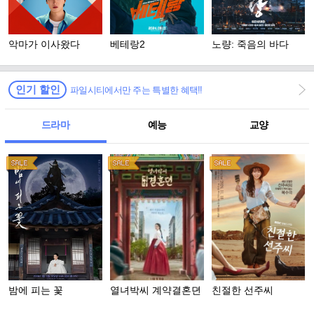
악마가 이사왔다
베테랑2
노량: 죽음의 바다
인기 할인
파일시티에서만 주는 특별한 혜택!!
드라마
예능
교양
밤에 피는 꽃
열녀박씨 계약결혼뎐
친절한 선주씨