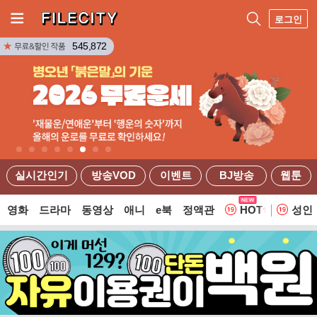
로그인
545,872
실시간인기
방송VOD
이벤트
BJ방송
웹툰
영화
드라마
동영상
애니
e북
정액관
HOT
성인
웹툰