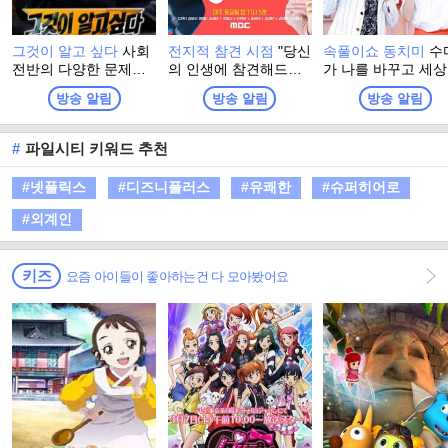
그것이 알고 싶다
사회
전지적 참견 시점
"당신
속풀이쇼 동치미
수
전반의 다양한 문제점
의 인생에 참견해드립
가 나를 바꾸고 세
들을 들여다보는 SBS
니다!" 매니저들의 거침
바꾼다! 살면서 어
방송 알림
방송 알림
방송 알림
의 대표적인 시사고발
없는 제보로 공개되는
든 누구나 마주치는
프로그램
스타들의 리얼 일상! 그
터지는 일들! 나만 
리고 시작되는 다양한
하고 나만 답답한 걸
#
파일시티 키워드 추천
'참견 고수'들의 시시콜
까? 정답은 NO! 주부
콜한 참견!
단! 말발은 100단! 
#넷플릭스
#디즈니플러스
#유쾌한
#슈퍼히어로
는 친구, 때로는 언
같은 동치미 마담들
#외계인
속풀이로 답답한 가
에 살얼음 동동 띄운
원한 동치미를 선사
키즈
요즘 아이들이 좋아하는건 다 모아봤어요
다!