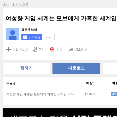
애니 > 최신/방영중
여성향 게임 세계는 모브에게 가혹한 세계입니다2.E
엘로우브이
454
친구추가
파일더보기
쪽지
신고
URL복사
찜하기
다운로드
파일명
해상도
화
여성향 게임 세계는 모브에게 가혹한 세계입니다2.E01.260709.720p-NEXT.mp4
1280x720