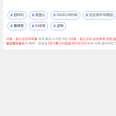
판타지
로맨스
이시다 아키라
오오츠카 타케오
통쾌한
이세계
공략
아동ㆍ청소년성착취물
제작,배포,소지한 자는
[아동ㆍ청소년의 성보호에 관한 법률
불법촬영물등
의 복제ㆍ전송은
[전기통신사업법 제22조의5]
따라 삭제.접속차단 및