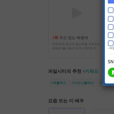
2화
귀신 잡는 해병대
대한민국 최강의 정신력을 자부하는
- 
해병대 출신들이 모여, 이번엔 진짜
귀신을 잡으러 심령 스폿으로 떠난
다! 실제 무속인들이 경험한 기이한
사건과 금기, 그리고 사람들 사이에
떠도는 괴담을 눈앞에서 확인하는 한
여름 납량 오컬트 수색 버라이어티!
파일시티의 추천
#키워드
#넷플릭스
#디즈니플러스
#유쾌한
요즘 뜨는 이 배우