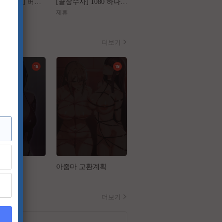
[왕과 사는 남자] 버려진 왕의 마지막 1년
[끝장수사] 1080 하나의 사건 두 명의 용의자
[가화만死성]FHD 가장 익숙한 관계가 무너지는 세 번의 기묘한 순간
제휴
제휴
더보기
업
아줌마 교환계획
음담패설
더보기