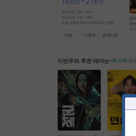
운영시간 : 10시 ~ 18시
점심시간 : 13시 ~ 14시
[공
주말·공휴일 휴무 (1:1문의 24시 운영)
새로
최강
액션
ㅁ1
FAQ
1:1문의
원격지원
시수 
ay D
이번주의 추천 테마는
#
최신작
#
금