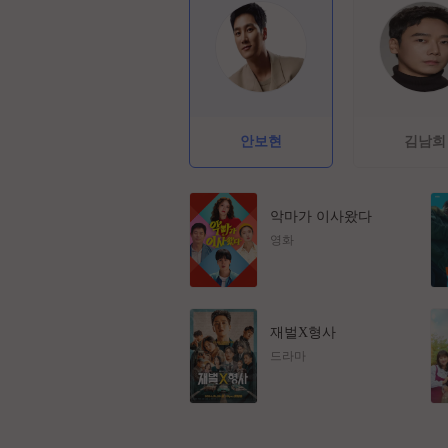
안보현
김남희
악마가 이사왔다
영화
재벌X형사
드라마