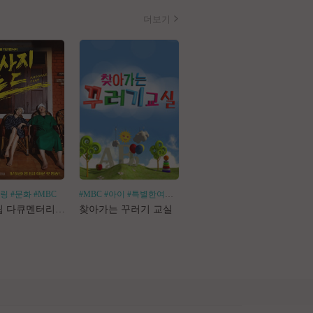
더보기
힐링
#문화
#MBC
#MBC
#아이
#특별한여행
#어린이체험
#나혼산
#1인가구
#1인가정
#독
로드트립 다큐멘터리 마사지로드
찾아가는 꾸러기 교실
나 혼자 산다