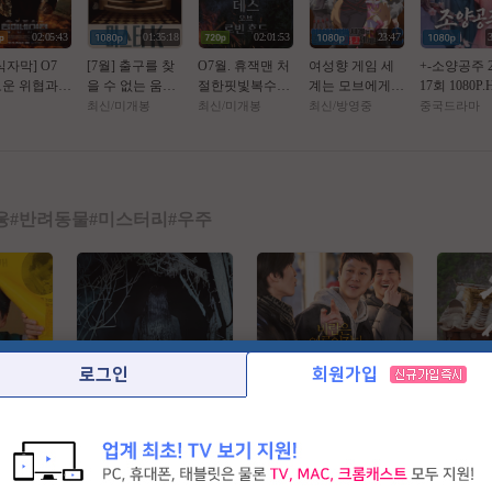
02:05:43
01:35:18
02:01:53
23:47
식자막] O7
[7월] 출구를 찾
O7월. 휴잭맨 처
여성향 게임 세
+-소양공주 2
운 위협과
을 수 없는 움직
절한핏빛복수극
계는 모브에게
17회 1080P.
의미션 [ 떠
이는 호텔 [ MR.
(( _ 로 빈 후 드 _
가혹한 세계입니
4.AAC [번
최신/미개봉
최신/미개봉
최신/방영중
중국드라마
네이떠 제너
K ] 완벽한자막
)) 1080P 완벽자
다 2.E05.260806.
자체자막]
] FHD BluR
막
1080p.WANNA.
5.1
mp4
융
#
반려동물
#
미스터리
#
우주
로그인
회원가입