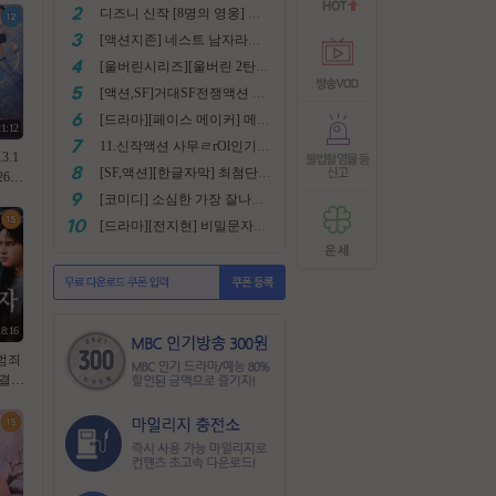
디즈니 신작 [8명의 영웅] 통합본 2022
[액션지존] 네스트 남자라면 한번쯤은 봐야지요
[울버린시리즈][울버린 2탄] 더 울버린 확장판 완벽자막
[액션,SF]거대SF전쟁액션 외계침공 손흥민출현 최강저l작진 [ 지구 저항군 ] 화질자막완벽
[드라마][페이스 메이커] 메달은 딸수없는 국가대표 [김명민.고아라]
21:12
11.신작액션 사무ㄹrOl인기작 ((귀무사 무사시)) FHD 완벽자막
3.1
[SF,액션][한글자막] 최첨단 미래특수부대 초대박 안봄후회함~ 진짜잼있어요 스샷 꼭보세요 1080
64.
기한
[코미디] 소심한 가장 잘나가는 도둑에게 태클걸다 [소지섭.박상면]
[드라마][전지현] 비밀문자로 이어진 두 여인의 삶
18:16
[범죄
완결
세이
26년