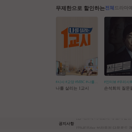
무제한으로 할인하는
전체
드라마
#시사
#교양
#MBC
#나를살리는
#인터뷰
#우리사
나를 살리는 1교시
손석희의 질문
공지사항