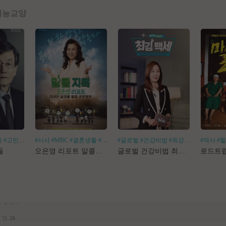
예능
교양
회
#고민거리
#분야별
#시사
#MBC
#결혼생활
#알코올중독
#글로벌
#건강비법
#최강백세
#김경화
#역사
#
[공지] 사이트 내 장기 콘텐츠 정리 작업 진행
들
오은영 리포트 알콜지옥
글로벌 건강비법 최강백세
[공지] 불법 촬영물 등 유통방지를 위한 기술적조치 적용 및 업로드 금지 안내
[공지] 불법 성인컨텐츠 등록 제재 명단 188차
[공지] E북 카테고리 내 도서 분류 서비스 변경 안내
[안내] Edge 브라우저 다운로드 경고 관련 공지