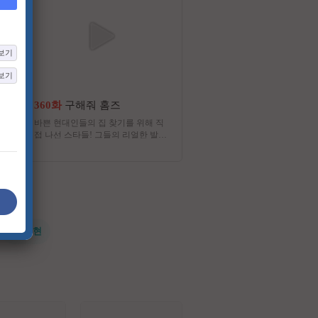
보기
보기
360화
구해줘 홈즈
13화
미스트롯 포유
바쁜 현대인들의 집 찾기를 위해 직
당신의 듀엣 파트너가 되어줄
접 나선 스타들! 그들의 리얼한 발품
롯 포유
중개 배틀
#전지현