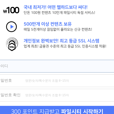
[신현준, 김병만] 현 상 수 배. 2026 (도플갱어 공조 코미디)
[살목지] 절대 살아서 못 나간다 저수지의 끔찍한 비밀
[짱구] HD 서울 하늘 아래서 꿈을 쫓는 짱구의 뜨거운 성장 기록
제휴
제휴
제휴
아이디
비밀번호
위험한 거래 그리고 옆집 여자
신도시 마사지
금의환향
비밀수
비밀번호 확인
300 포인트 지급받고
파일시티 시작하기