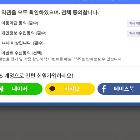
약관을 모두 확인하였으며, 전체 동의합니다.
이용약관 동의 (필수)
자세히
개인정보 수집동의 (필수)
자세히
14세 이상입니다. (필수)
94화
이혼숙려캠프
235화
꼬리에 꼬리를 무는 그날 이야기
이벤트 수신동의 (선택)
인생을 새로고침하기 위한 부부들의
‘너’ 에게 꼭 들려주고 싶어! 친구, 배
비밀번호 찾기 및 각종 할인혜택 이벤트를 메일, SMS로 받아보실 수 있습니다.
이야기 <이혼숙려캠프>
우자, 동료... 세 명의 '이야기꾼'이 스
스로 공부하며 느낀 바를 각자의 '이
야기 친구'(가장 가까운 지인)에게,
가장 일상적인 공간에서 1:1 로 전달
하는 방식의 프로그램
#슈퍼히어로
#외계인
#파트너
#귀신
#특수부대
#소지섭