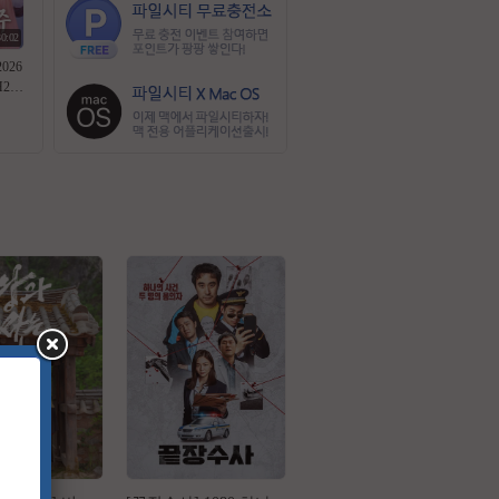
30:02
026
H26
역기