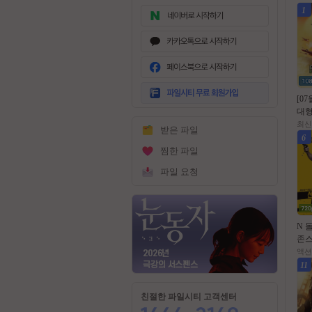
1
무
료
[0
회
대형
원
위 
최신
받은 파일
가
작영
6
입
10
찜한 파일
파일 요청
N 
존스
쎈투
액션
전쑤
11
초고
1
친절한 파일시티 고객센터