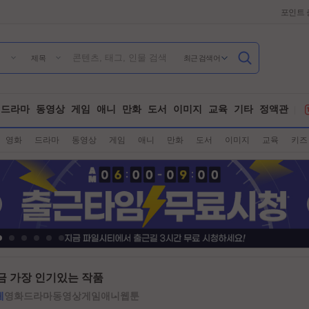
포인트 
최근 검색어
제목
드라마
동영상
게임
애니
만화
도서
이미지
교육
기타
정액관
영화
드라마
동영상
게임
애니
만화
도서
이미지
교육
키즈
금 가장 인기있는 작품
체
영화
드라마
동영상
게임
애니
웹툰