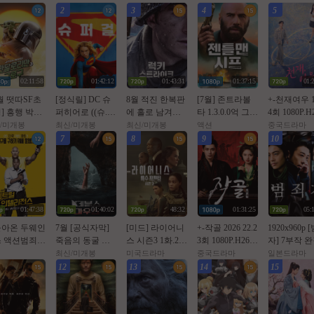
2
3
4
5
02:11:58
01:42:12
01:43:31
01:37:15
01:
7월 떳따SF초
[정식릴] DC 슈
8월 적진 한복판
[7월] 존트라볼
+-천재여우 1
] 흥행 박스1
퍼히어로 ((슈.
에 홀로 남겨진
타 1.3.0.0억 그림
4회 1080P.H2
[초대형SF대
퍼.걸)) 1080p 5.1
미군 병사 [ 럭키
을 훔쳐라 [ 젠틀
AAC [번역
/미개봉
최신/미개봉
최신/미개봉
액션
중국드라마
화] [스워즈]
공식자막
스트라Ol크 ] 108
맨 시프 ]완벽자
글자막첨부]
7
8
9
10
80공식자막
0p 5.1 완벽자막
막
01:47:38
01:40:02
48:32
01:31:25
05:
돌아온 두웨인
7월 [공식자막]
[미드] 라이어니
+-작골 2026 22.2
1920x960p 
 액션범죄 [
죽음의 동굴 목
스 시즌3 1화.202
3회 1080P.H264.
자] 7부작 
럴 잉텔ㄹ1
숨 건 생존[ 데블
6.1080p.한글자
AAC [iQIYI정식
타카하시 잇
최신/미개봉
미국드라마
중국드라마
일본드라마
 ] 공식자막
스 마우스 ]
막
자체자막]
한글자막 20
12
13
14
15
화질 FHD5.