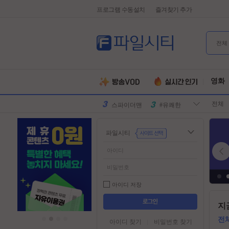
프로그램 수동설치
즐겨찾기 추가
전체
유부녀킬러
#전지현
군체
#넷플릭스
영화
원피스
#디즈니플
전체
러스
스파이더맨
#유쾌한
슈퍼걸
#슈퍼히어
파일시티
로
만달로리안
#외계인
동궁
#파트너
김부장
#귀신
악마는프라
#특수부대
아이디 저장
다를입는다
디스클로저
#소지섭
들
지
어
데이
유부녀킬러
#전지현
가
전
아이디 찾기
비밀번호 찾기
군체
#넷플릭스
기