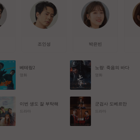
조인성
박은빈
베테랑2
노량: 죽음의 바다
영화
영화
이번 생도 잘 부탁해
군검사 도베르만
드라마
드라마