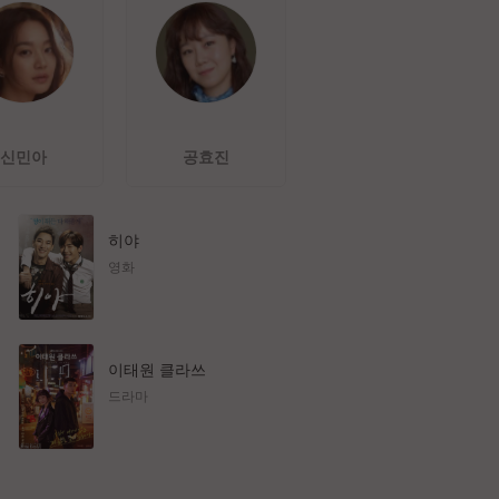
신민아
공효진
히야
영화
이태원 클라쓰
드라마