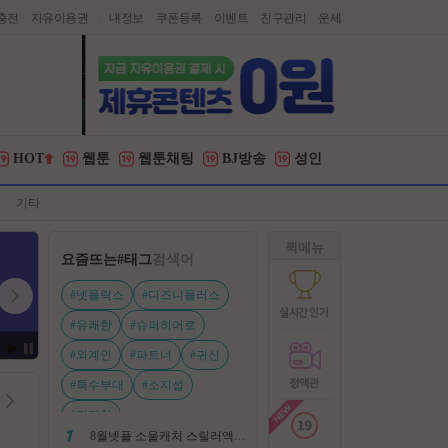
충전
자유이용권
내정보
쿠폰등록
이벤트
친구관리
운세
|
HOT
웹툰
웹툰채팅
BJ방송
성인
기타
퀵메뉴
요즘뜨는
#태그
검색어
#넷플릭스
#디즈니플러스
#유쾌한
#슈퍼히어로
#외계인
#파트너
#귀신
#특수부대
#소지섭
#전지현
8월넷플 소울캐처 스릴러액션신작 ㅡ 용 병 ㅡ 살인 조직 보복 1080P 정식자막