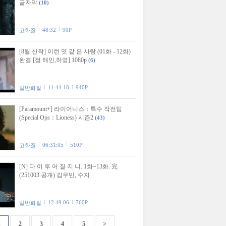
글자막
(10)
48:32
90P
고화질
[8월 신작] 이런 엿 같 은 사랑 (01화 - 12화)
완결 [정 해인,하영] 1080p
(6)
11:44:18
940P
일반화질
[Paramount+] 라이어니스：특수 작전팀
(Special Ops：Lioness) 시즌2
(43)
06:31:05
510P
고화질
[N] 다 이 루 어 질 지 니. 1화~13화. 完
(251003 공개) 김우빈, 수지
12:49:06
760P
일반화질
1
2
3
4
5
>