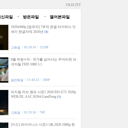
FILECITY
최신파일
받은파일
열어본파일
1920x960p [범죄자] 7부작 완결 타카하시 잇
세이 한글자막 2026년
(4)
05:18:16
1220P
고화질
8월 허썽ㅌH - 국가를 넘어서는 무자비한 파
괴자들 FHD 1080 5.1
11:44:23
500P
일반화질
피지컬 러브 캠프 시즌1 2026 E01-E72 1920p
WEB-DL.AAC.H264-GamDong
(1)
01:33:16
70P
고화질
[미드] 라이어니스 시즌3 1화.2026.1080p.한