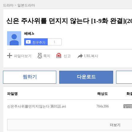
드라마 > 일본드라마
신은 주사위를 던지지 않는다 [1-9화 완결](
베베.b
1
친구추가
파일더보기
쪽지
신고
URL복사
찜하기
다운로드
파일명
해상도
화
신은주사위를던지지않는다 第01話.avi
704x396
더보기