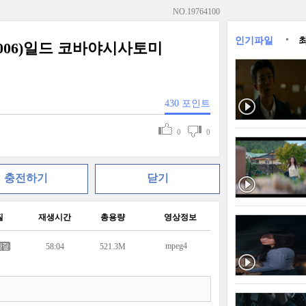
NO.
19764100
인기파일
2006)일드 코바야시사토미
430
포인트
0
0
충전하기
닫기
질
재생시간
총용량
영상정보
mpeg4
58:04
521.3M