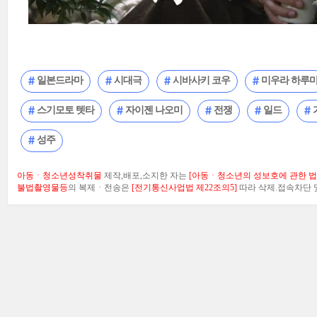
일본드라마
시대극
시바사키 코우
미우라 하루
스기모토 텟타
자이젠 나오미
전쟁
일드
성주
아동ㆍ청소년성착취물
제작,배포,소지한 자는
[아동ㆍ청소년의 성보호에 관한 법률
불법촬영물등
의 복제ㆍ전송은
[전기통신사업법 제22조의5]
따라 삭제.접속차단 및