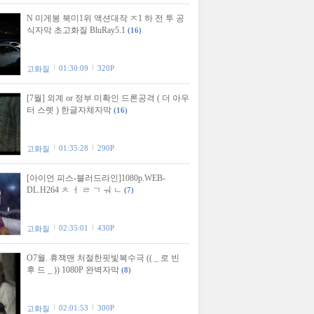
N 미게봉 북미1위 액션대작 ㅈ1 하 전 투 공
식자막 초고화질 BluRay5.1
(16)
01:30:09
320P
고화질
[7월] 외계 or 정부 미확인 드론공격 ( 더 아우
터 스렛 ) 한글자체자막
(16)
01:35:28
290P
고화질
[아이언 피스-블러드라인]1080p.WEB-
DL.H264 ㅊ ㅓ ㄹ ㄱ ㅝ ㄴ
(7)
02:35:01
430P
고화질
O7월. 휴잭맨 처절한핏빛복수극 (( _ 로 빈
후 드 _ )) 1080P 완벽자막
(8)
02:01:53
300P
고화질