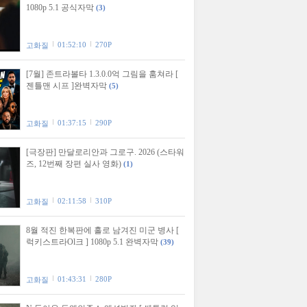
1080p 5.1 공식자막
(3)
01:52:10
270P
고화질
[7월] 존트라볼타 1.3.0.0억 그림을 훔쳐라 [
젠틀맨 시프 ]완벽자막
(5)
01:37:15
290P
고화질
[극장판] 만달로리안과 그로구. 2026 (스타워
즈, 12번째 장편 실사 영화)
(1)
02:11:58
310P
고화질
8월 적진 한복판에 홀로 남겨진 미군 병사 [
럭키스트라Ol크 ] 1080p 5.1 완벽자막
(39)
01:43:31
280P
고화질