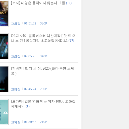
[보자] 태양은 움직이지 않는다 11월
(10)
01:51:02
320P
고화질
O6.제ㅇI미 블록버스터 액션대작 [ 핫 트 오
브 스 턴 ] 공식자막 초고화질 FHD 5.1
(27)
02:05:25
340P
고화질
[캠버전] 오 디 세 이. 2026 (급한 분만 보세
요.)
02:45:24
250P
고화질
[드라마].일본 영화 먹는 여자 1080p 고화질.
자체자막
(1)
01:50:52
210P
고화질