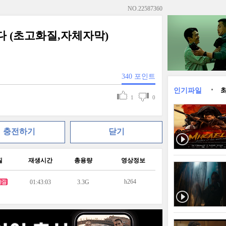
NO.
22587360
다 (초고화질,자체자막)
340
포인트
인기파일
1
0
충전하기
닫기
질
재생시간
총용량
영상정보
h264
01:43:03
3.3G