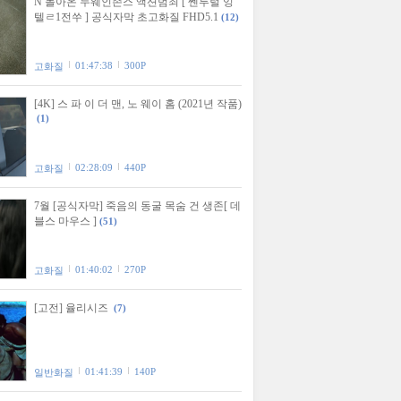
N 돌아온 두웨인존스 액션범죄 [ 쎈투럴 잉
텔ㄹ1전쑤 ] 공식자막 초고화질 FHD5.1
(12)
01:47:38
300P
고화질
[4K] 스 파 이 더 맨, 노 웨이 홈 (2021년 작품)
(1)
02:28:09
440P
고화질
7월 [공식자막] 죽음의 동굴 목숨 건 생존[ 데
블스 마우스 ]
(51)
01:40:02
270P
고화질
[고전] 율리시즈
(7)
01:41:39
140P
일반화질