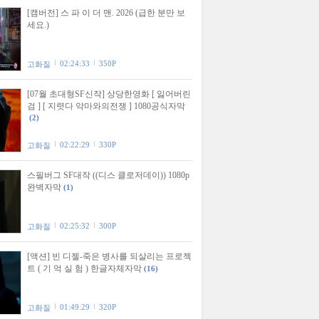
[캠버전] 스 파 이 더 맨. 2026 (급한 분만 보
세요.)
02:24:33
350P
고화질
[07월 초대형SF신작] 상당한영화 [ 잃어버린
검 ] [ 지렷다 악마와의전쟁 ] 1080공식자막
(2)
02:22:29
330P
고화질
스필버그 SF대작 ((디스 클로저데이)) 1080p
완벽자막
(1)
02:25:32
300P
고화질
[액션] 빈 디젤-죽은 병사를 되살리는 프로젝
트 ( 기 억 실 험 ) 한글자체자막
(16)
01:49:29
320P
고화질