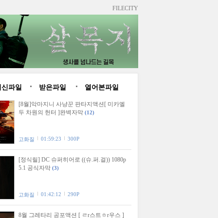
FILECITY
최신파일
받은파일
열어본파일
[8월]악마지니 사냥꾼 판타지액션[ 미카엘
두 차원의 헌터 ]완벽자막
(12)
01:59:23
300P
고화질
[정식릴] DC 슈퍼히어로 ((슈.퍼.걸)) 1080p
5.1 공식자막
(3)
01:42:12
290P
고화질
8월 그레타리 공포액션 [ ㄹr스트ㅎr우스 ]