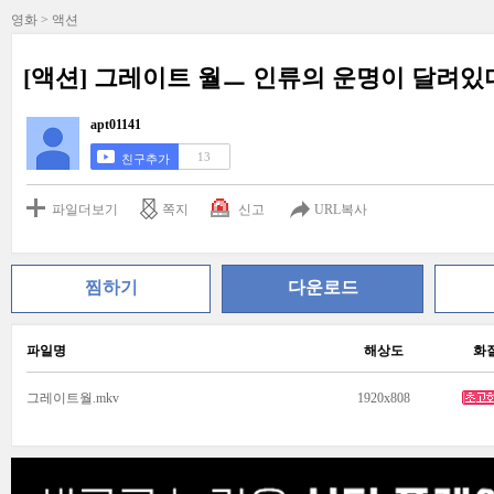
영화 > 액션
[액션] 그레이트 월ㅡ 인류의 운명이 달려있
apt01141
13
친구추가
파일더보기
쪽지
신고
URL복사
찜하기
다운로드
파일명
해상도
화
그레이트월.mkv
1920x808