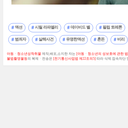
액션
시릴 라파엘리
데이비드 벨
필립 토레톤
범죄자
살해사건
유명한액션
혼돈
비리
아동ㆍ청소년성착취물
제작,배포,소지한 자는
[아동ㆍ청소년의 성보호에 관한 법률
불법촬영물등
의 복제ㆍ전송은
[전기통신사업법 제22조의5]
따라 삭제.접속차단 및