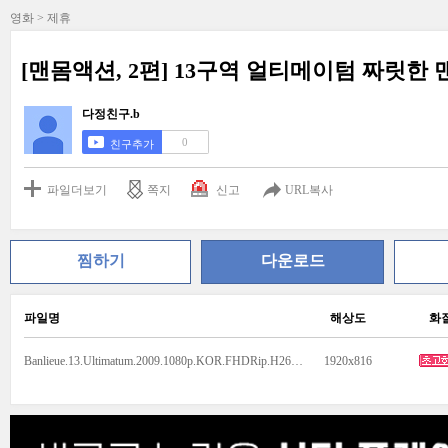
영화 > 제휴
[맨몸액션, 2편] 13구역 얼티메이텀 짜릿한
다정친구.b
0
친구추가
파일더보기
쪽지
신고
URL복사
찜하기
다운로드
파일명
해상도
화
Banlieue.13.Ultimatum.2009.1080p.KOR.FHDRip.H264.AAC-NOX.mp4
1920x816