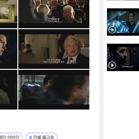
레미 어바인
안셀 엘고트