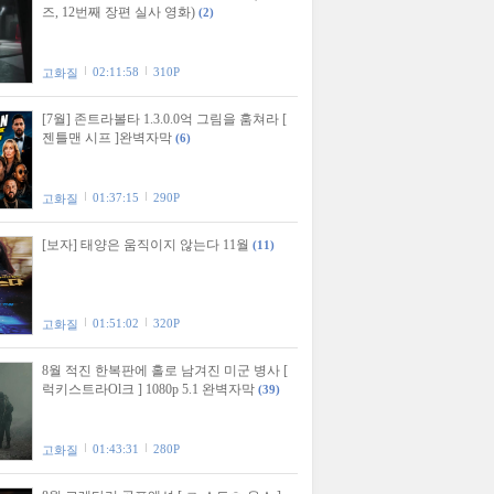
즈, 12번째 장편 실사 영화)
(2)
02:11:58
310P
고화질
[7월] 존트라볼타 1.3.0.0억 그림을 훔쳐라 [
젠틀맨 시프 ]완벽자막
(6)
01:37:15
290P
고화질
[보자] 태양은 움직이지 않는다 11월
(11)
01:51:02
320P
고화질
8월 적진 한복판에 홀로 남겨진 미군 병사 [
럭키스트라Ol크 ] 1080p 5.1 완벽자막
(39)
01:43:31
280P
고화질