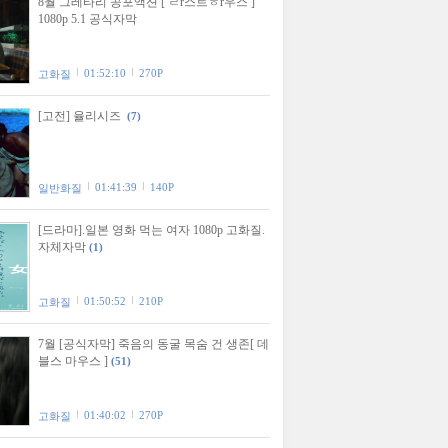
8월 그레타리 공포액션 [ ㄹr스트ㅎr우스 ]
1080p 5.1 공식자막
01:52:10
270P
고화질
[고전] 율리시즈
(7)
01:41:39
140P
일반화질
[드라마].일본 영화 먹는 여자 1080p 고화질.
자체자막
(1)
01:50:52
210P
고화질
7월 [공식자막] 죽음의 동굴 목숨 건 생존[ 데
블스 마우스 ]
(51)
01:40:02
270P
고화질