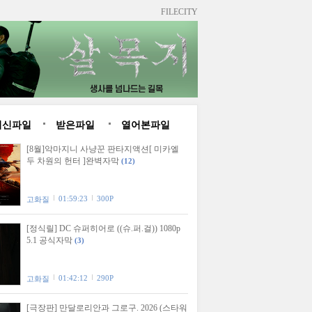
FILECITY
최신파일
받은파일
열어본파일
[8월]악마지니 사냥꾼 판타지액션[ 미카엘
두 차원의 헌터 ]완벽자막
(12)
01:59:23
300P
고화질
[정식릴] DC 슈퍼히어로 ((슈.퍼.걸)) 1080p
5.1 공식자막
(3)
01:42:12
290P
고화질
[극장판] 만달로리안과 그로구. 2026 (스타워