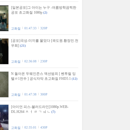
[일본공포]그 아이는 누구 -여름방학끔찍한
공포 초고화질 1080p
(2)
01:47:33
320P
고화질
[공포]곡성-미끼를 물었다 [곽도원.황정민.천
우희]
(21)
02:36:08
230P
고화질
N 돌아온 두웨인존스 액션범죄 [ 쎈투럴 잉
텔ㄹ1전쑤 ] 공식자막 초고화질 FHD5.1
(12)
01:47:38
300P
고화질
[아이언 피스-블러드라인]1080p.WEB-
DL.H264 ㅊ ㅓ ㄹ ㄱ ㅝ ㄴ
(7)
02:35:01
430P
고화질