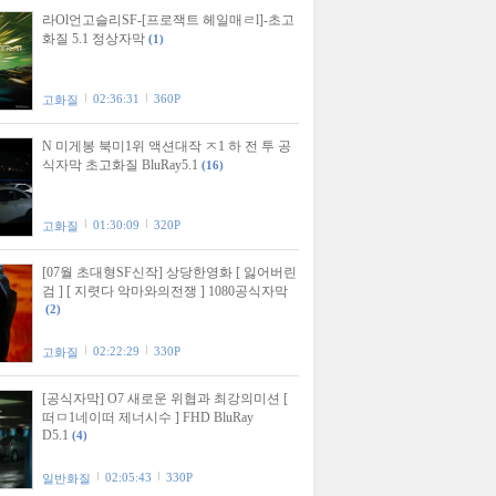
라Ol언고슬리SF-[프로잭트 헤일매ㄹl]-초고
화질 5.1 정상자막
(1)
02:36:31
360P
고화질
N 미게봉 북미1위 액션대작 ㅈ1 하 전 투 공
식자막 초고화질 BluRay5.1
(16)
01:30:09
320P
고화질
[07월 초대형SF신작] 상당한영화 [ 잃어버린
검 ] [ 지렷다 악마와의전쟁 ] 1080공식자막
(2)
02:22:29
330P
고화질
[공식자막] O7 새로운 위협과 최강의미션 [
떠ㅁ1네이떠 제너시수 ] FHD BluRay
D5.1
(4)
02:05:43
330P
일반화질