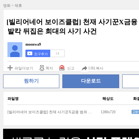
영화 > 제휴
[빌리어네어 보이즈클럽] 천재 사기꾼X금융
발칵 뒤집은 희대의 사기 사건
moonwa9
14
친구추가
파일더보기
쪽지
신고
URL복사
찜하기
다운로드
파일명
해상도
화
[빌리어네어 보이즈클럽] 천재 사기꾼X금융 범죄 실화! 비버리힐즈 재벌가를 발칵 뒤집은 희대의 사기 사건!.avi
1280x720