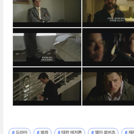
드라마
범죄
태런 에저튼
엠마 로버츠
제