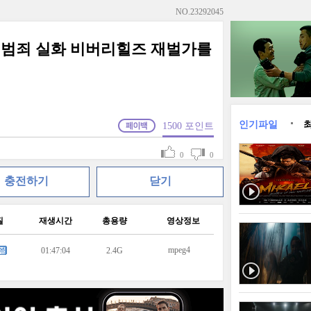
NO.
23292045
 범죄 실화 비버리힐즈 재벌가를
인기파일
1500
포인트
0
0
충전하기
닫기
질
재생시간
총용량
영상정보
mpeg4
01:47:04
2.4G