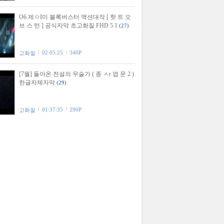
O6.제ㅇI미 블록버스터 액션대작 [ 핫 트 오
브 스 턴 ] 공식자막 초고화질 FHD 5.1
(27)
02:05:25
340P
고화질
[7월] 돌아온 전설의 무술가 ( 종 ㅅr 엽 문 2 )
한글자체자막
(29)
01:37:35
290P
고화질