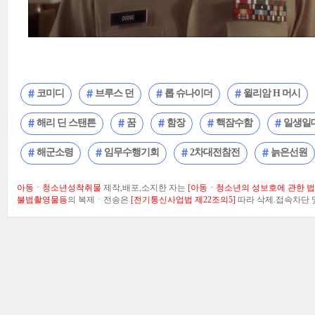
코미디
브루스 던
롭 슈나이더
윌리암 H 머시
해리 딘 스탠튼
꿈
함장
핵잠수함
일생일
해군소령
임무수행기회
2차대전참전
늙은선원
아동ㆍ청소년성착취물
제작,배포,소지한 자는
[아동ㆍ청소년의 성보호에 관한 법률
불법촬영물등
의 복제ㆍ전송은
[전기통신사업법 제22조의5]
따라 삭제.접속차단 및