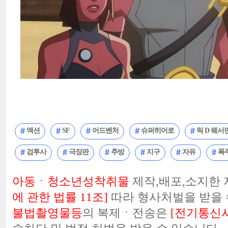
액션
SF
어드벤처
슈퍼히어로
릭 D 웨서
검투사
극장판
추방
지구
자유
폭
아동ㆍ청소년성착취물
제작,배포,소지한
에 관한 법률 11조]
따라 형사처벌을 받을 
불법촬영물등
의 복제ㆍ전송은
[전기통신사