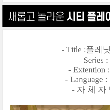
- Title :플
- Series :
- Extention 
- Language 
- 자 체 자