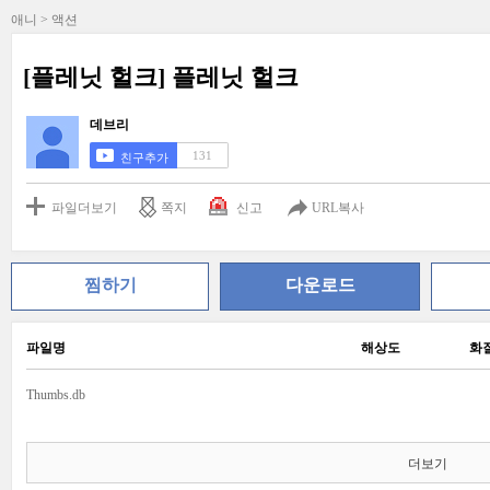
애니 > 액션
[플레닛 헐크] 플레닛 헐크
데브리
131
친구추가
파일더보기
쪽지
신고
URL복사
찜하기
다운로드
파일명
해상도
화
Thumbs.db
더보기