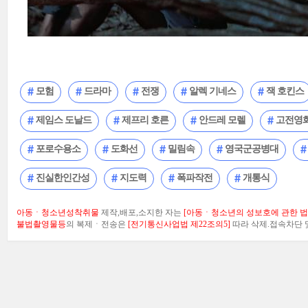
모험
드라마
전쟁
알렉 기네스
잭 호킨스
제임스 도날드
제프리 호른
안드레 모렐
고전영
포로수용소
도화선
밀림속
영국군공병대
진실한인간성
지도력
폭파작전
개통식
아동ㆍ청소년성착취물
제작,배포,소지한 자는
[아동ㆍ청소년의 성보호에 관한 법률
불법촬영물등
의 복제ㆍ전송은
[전기통신사업법 제22조의5]
따라 삭제.접속차단 및