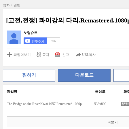
영화 > 일반
[고전,전쟁] 콰이강의 다리.Remastered.1080p.
노멀슈트
306
친구추가
파일더보기
쪽지
신고
URL복사
찜하기
다운로드
파일명
해상도
화
The.Bridge.on.the.River.Kwai.1957.Remastered.1080p.BluRay.HEVC.EAC3-SARTRE.mkv
533x800
더보기