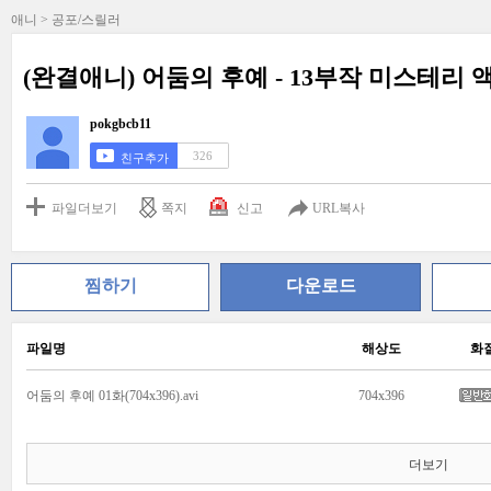
애니 > 공포/스릴러
(완결애니) 어둠의 후예 - 13부작 미스테리 
pokgbcb11
326
친구추가
파일더보기
쪽지
신고
URL복사
찜하기
다운로드
파일명
해상도
화
어둠의 후예 01화(704x396).avi
704x396
더보기