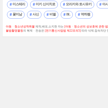
미스테리
미키 신이치로
모리카와 토시유키
아사
꽃미남
사신
비엘
BL
역하렘
아동ㆍ청소년성착취물
제작,배포,소지한 자는
[아동ㆍ청소년의 성보호에 관한 법률
불법촬영물등
의 복제ㆍ전송은
[전기통신사업법 제22조의5]
따라 삭제.접속차단 및