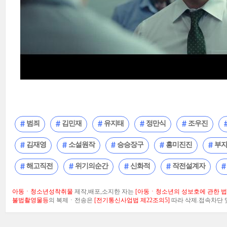
범죄
김민재
유지태
정만식
조우진
김재영
소설원작
승승장구
흥미진진
부
해고직전
위기의순간
신화적
작전설계자
아동ㆍ청소년성착취물
제작,배포,소지한 자는
[아동ㆍ청소년의 성보호에 관한 법률
불법촬영물등
의 복제ㆍ전송은
[전기통신사업법 제22조의5]
따라 삭제.접속차단 및