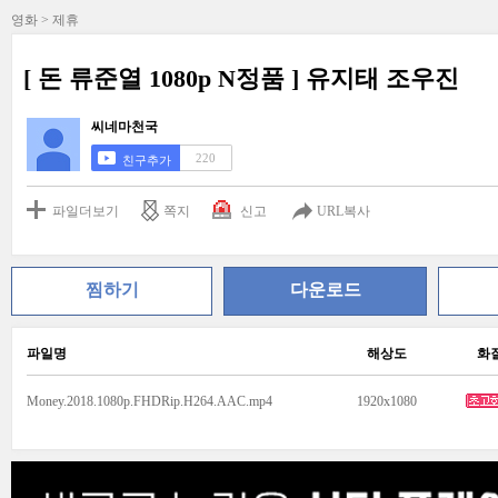
영화 > 제휴
[ 돈 류준열 1080p N정품 ] 유지태 조우진
씨네마천국
220
친구추가
파일더보기
쪽지
신고
URL복사
찜하기
다운로드
파일명
해상도
화
Money.2018.1080p.FHDRip.H264.AAC.mp4
1920x1080