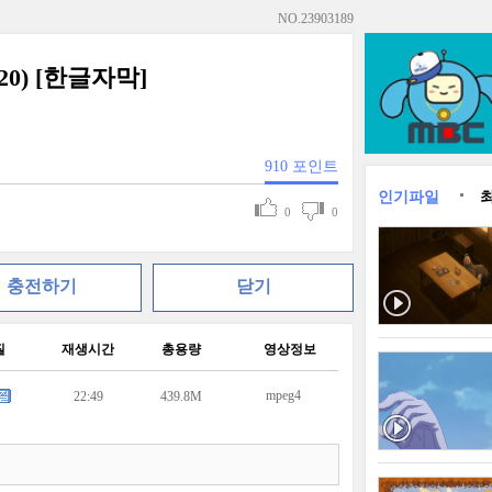
NO.
23903189
720) [한글자막]
910
포인트
인기파일
0
0
충전하기
닫기
질
재생시간
총용량
영상정보
mpeg4
22:49
439.8M