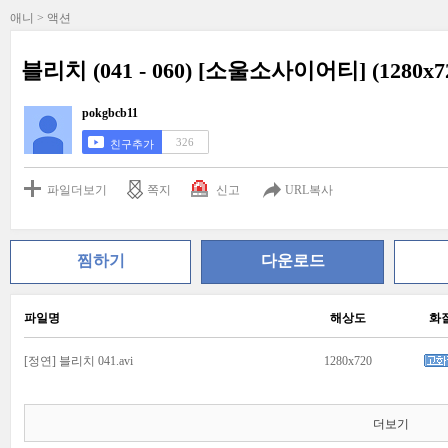
애니 > 액션
블리치 (041 - 060) [소울소사이어티] (1280x
pokgbcb11
326
친구추가
파일더보기
쪽지
신고
URL복사
찜하기
다운로드
파일명
해상도
화
[정연] 블리치 041.avi
1280x720
더보기