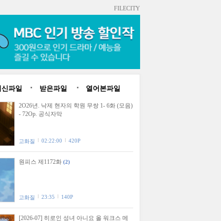
FILECITY
최신파일
받은파일
열어본파일
2O26년. 낙제 현자의 학원 무쌍 1- 6화 (모음)
- 72Op. 공식자막
02:22:00
420P
고화질
원피스 제1172화
(2)
23:35
140P
고화질
[2026-07] 히로인 성녀 아니요 올 워크스 메