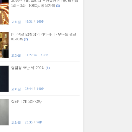
2O26년 7월. 블리치 천년혈전편 4쿨. 화진담
1화 ~ 2화 - 1O8Op. 공식자막
(3)
48:31
160P
고화질
[SF/액션]갑철성의 카바네리 - 우나토 결전
01-03화
(2)
01:22:26
190P
고화질
명탐정 코난 제1209화
(6)
23:44
140P
고화질
철냄비 짱! 5화 720p
23:35
70P
고화질