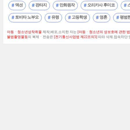
액션
판타지
만화원작
오리카사 후미코
토비타 노부오
유령
고등학생
영혼
평범
아동ㆍ청소년성착취물
제작,배포,소지한 자는
[아동ㆍ청소년의 성보호에 관한 법률
불법촬영물등
의 복제ㆍ전송은
[전기통신사업법 제22조의5]
따라 삭제.접속차단 및