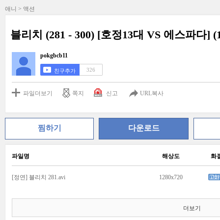
애니 > 액션
블리치 (281 - 300) [호정13대 VS 에스파다] (
pokgbcb11
326
친구추가
파일더보기
쪽지
신고
URL복사
찜하기
다운로드
파일명
해상도
화
[정연] 블리치 281.avi
1280x720
더보기