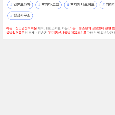
일본드라마
후카다 쿄코
후지키 나오히토
키리타
탐정사무소
아동ㆍ청소년성착취물
제작,배포,소지한 자는
[아동ㆍ청소년의 성보호에 관한 법률
불법촬영물등
의 복제ㆍ전송은
[전기통신사업법 제22조의5]
따라 삭제.접속차단 및