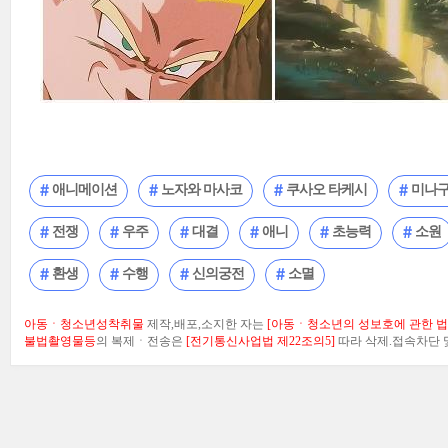
애니메이션
노자와 마사코
쿠사오 타케시
미나구
전쟁
우주
대결
애니
초능력
소원
환생
수행
신의궁전
소멸
아동ㆍ청소년성착취물
제작,배포,소지한 자는
[아동ㆍ청소년의 성보호에 관한 법률
불법촬영물등
의 복제ㆍ전송은
[전기통신사업법 제22조의5]
따라 삭제.접속차단 및