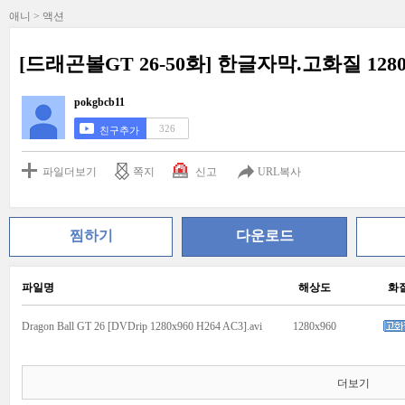
애니 > 액션
[드래곤볼GT 26-50화] 한글자막.고화질 1280
pokgbcb11
326
친구추가
파일더보기
쪽지
신고
URL복사
찜하기
다운로드
파일명
해상도
화
Dragon Ball GT 26 [DVDrip 1280x960 H264 AC3].avi
1280x960
더보기