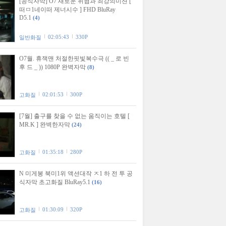
[공식자막] O7 새로운 위협과 최강의미션 [
떠ㅁ1네이떠 제너시수 ] FHD BluRay
D5.1
(4)
02:05:43
330P
일반화질
O7월. 휴잭맨 처절한핏빛복수극 (( _ 로 빈
후 드 _ )) 1080P 완벽자막
(8)
02:01:53
300P
고화질
[7월] 출구를 찾을 수 없는 움직이는 호텔 [
MR.K ] 완벽한자막
(24)
01:35:18
280P
고화질
N 미게봉 북미1위 액션대작 ㅈ1 하 전 투 공
식자막 초고화질 BluRay5.1
(16)
01:30:09
320P
고화질