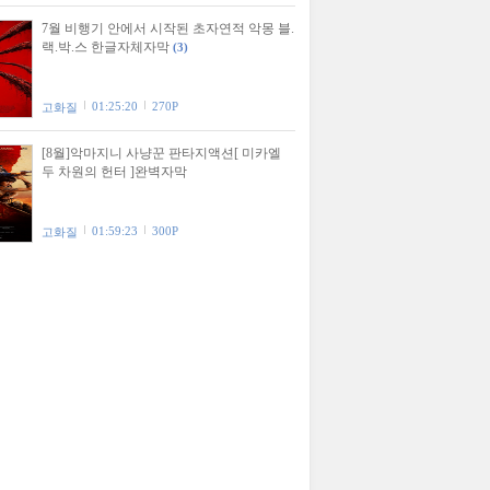
7월 비행기 안에서 시작된 초자연적 악몽 블.
랙.박.스 한글자체자막
(3)
01:25:20
270P
고화질
[8월]악마지니 사냥꾼 판타지액션[ 미카엘
두 차원의 헌터 ]완벽자막
01:59:23
300P
고화질