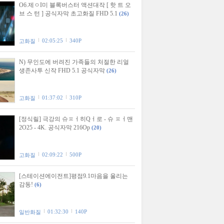
O6.제ㅇI미 블록버스터 액션대작 [ 핫 트 오
브 스 턴 ] 공식자막 초고화질 FHD 5.1
(26)
02:05:25
340P
고화질
N) 무인도에 버려진 가족들의 처절한 리얼
생존사투 신작 FHD 5.1 공식자막
(26)
01:37:02
310P
고화질
[정식릴] 극강의 슈ㅍㅓ히Qㅓ로 - 슈 ㅍㅓ맨
2O25 - 4K. 공식자막 216Op
(20)
02:09:22
500P
고화질
[스테이션에이전트]평점9.1마음을 울리는
감동!
(6)
01:32:30
140P
일반화질