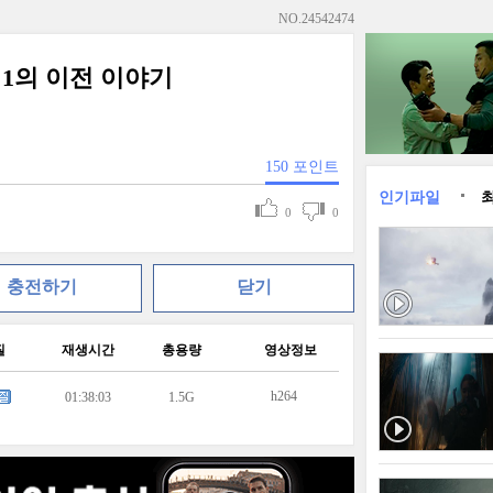
NO.
24542474
 1의 이전 이야기
150
포인트
인기파일
0
0
충전하기
닫기
질
재생시간
총용량
영상정보
h264
01:38:03
1.5G