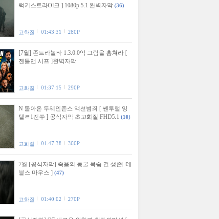
럭키스트라Ol크 ] 1080p 5.1 완벽자막
(36)
01:43:31
280P
고화질
[7월] 존트라볼타 1.3.0.0억 그림을 훔쳐라 [
젠틀맨 시프 ]완벽자막
01:37:15
290P
고화질
N 돌아온 두웨인존스 액션범죄 [ 쎈투럴 잉
텔ㄹ1전쑤 ] 공식자막 초고화질 FHD5.1
(10)
01:47:38
300P
고화질
7월 [공식자막] 죽음의 동굴 목숨 건 생존[ 데
블스 마우스 ]
(47)
01:40:02
270P
고화질