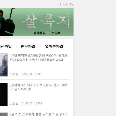
FILECITY
최신파일
받은파일
열어본파일
[07월 떳따SF초대형] 흥행 박스1위 [초대형
SF대작영화] [스워즈] 1080공식자막
(5)
02:11:58
310P
고화질
[정식릴] DC 슈퍼히어로 ((슈.퍼.걸)) 1080p
5.1 공식자막
(1)
01:42:12
290P
고화질
8월 적진 한복판에 홀로 남겨진 미군 병사 [