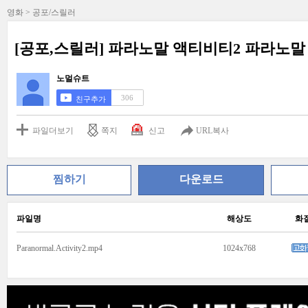
영화 > 공포/스릴러
[공포,스릴러] 파라노말 액티비티2 파라노말
노멀슈트
306
친구추가
파일더보기
쪽지
신고
URL복사
찜하기
다운로드
파일명
해상도
화
Paranormal.Activity2.mp4
1024x768