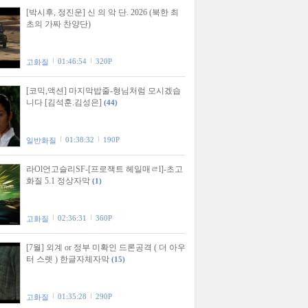
[박시후, 정진운] 신 의 악 단. 2026 (북한 최
초의 가짜 찬양단)
01:46:54
320P
고화질
[코믹,액션] 마지막밥줄-형님처럼 모시겠습
니다 [김석훈.김성은]
(44)
01:38:32
190P
일반화질
라Ol언고슬리SF-[프로잭트 헤일매ㄹl]-초고
화질 5.1 정상자막
(1)
02:36:31
360P
고화질
[7월] 외계 or 정부 미확인 드론공격 ( 더 아우
터 스렛 ) 한글자체자막
(15)
01:35:28
290P
고화질