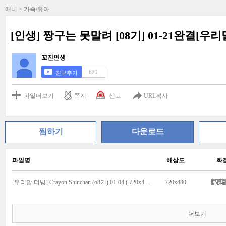
애니 > 가족/유아
[인생] 짱구는 못말려 [08기] 01-21완결[우리
꼬진인생
671
친구추가
파일더보기
쪽지
신고
URL복사
찜하기
다운로드
파일명
해상도
화
[우리말 더빙] Crayon Shinchan (o8기) 01-04 ( 720x480 ).avi
720x480
더보기