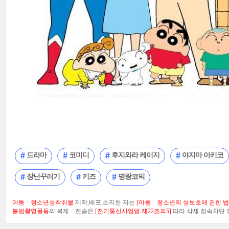
드라마
코미디
후지와라 케이지
야지마 아키코
장난꾸러기
키즈
명랑코믹
아동ㆍ청소년성착취물
제작,배포,소지한 자는
[아동ㆍ청소년의 성보호에 관한 법률
불법촬영물등
의 복제ㆍ전송은
[전기통신사업법 제22조의5]
따라 삭제.접속차단 및