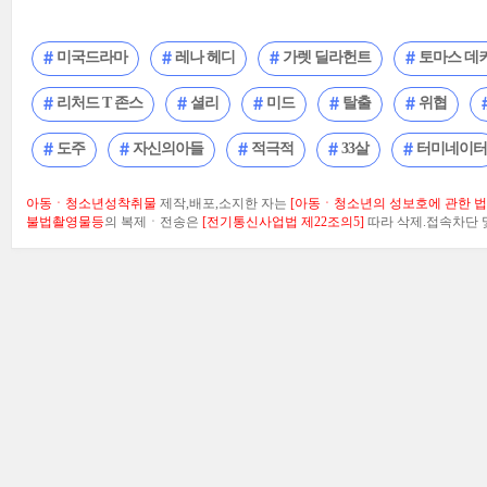
미국드라마
레나 헤디
가렛 딜라헌트
토마스 데
리처드 T 존스
셜리
미드
탈출
위협
도주
자신의아들
적극적
33살
터미네이터
아동ㆍ청소년성착취물
제작,배포,소지한 자는
[아동ㆍ청소년의 성보호에 관한 법률
불법촬영물등
의 복제ㆍ전송은
[전기통신사업법 제22조의5]
따라 삭제.접속차단 및