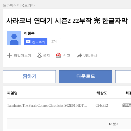
드라마 > 미국드라마
사라코너 연대기 시즌2 22부작 完 한글자막
이현속
374
친구추가
파일더보기
쪽지
신고
URL복사
찜하기
다운로드
파일명
해상도
화
Terminator.The.Sarah.Connor.Chronicles.S02E01.HDTV.XviD-NoTV_kor_sub.mkv
624x352
더보기