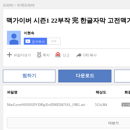
드라마 > 미국드라마
맥가이버 시즌1 22부작 完 한글자막 고전
이현속
374
친구추가
파일더보기
쪽지
신고
URL복사
찜하기
다운로드
파일명
해상도
화
MacGyverS01E01DVDRipXviDMEDiEVAL_ORG.avi
512x384
더보기