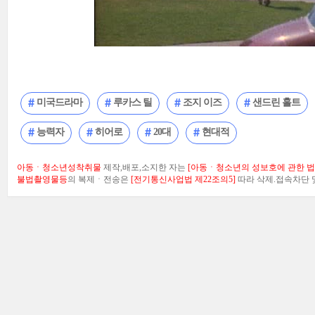
미국드라마
루카스 틸
조지 이즈
샌드린 홀트
능력자
히어로
20대
현대적
아동ㆍ청소년성착취물
제작,배포,소지한 자는
[아동ㆍ청소년의 성보호에 관한 법률
불법촬영물등
의 복제ㆍ전송은
[전기통신사업법 제22조의5]
따라 삭제.접속차단 및