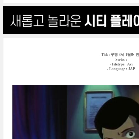
- Title :루팡 3세 1달러 
- Series : -
- Filetype : Avi
- Language : JAP