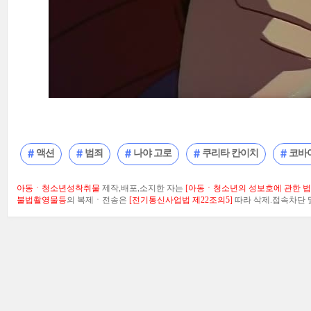
액션
범죄
나야 고로
쿠리타 칸이치
코바
아동ㆍ청소년성착취물
제작,배포,소지한 자는
[아동ㆍ청소년의 성보호에 관한 법률
불법촬영물등
의 복제ㆍ전송은
[전기통신사업법 제22조의5]
따라 삭제.접속차단 및