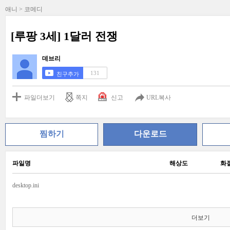
애니 > 코메디
[루팡 3세] 1달러 전쟁
데브리
131
친구추가
파일더보기
쪽지
신고
URL복사
찜하기
다운로드
파일명
해상도
화
desktop.ini
더보기