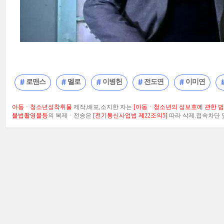
로맨스
멜로
이병헌
전도연
이미연
아동ㆍ청소년성착취물
제작,배포,소지한 자는
[아동ㆍ청소년의 성보호에 관한 법률
불법촬영물등
의 복제ㆍ전송은
[전기통신사업법 제22조의5]
따라 삭제.접속차단 및