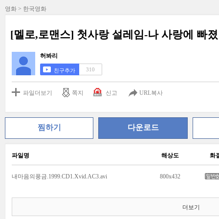
영화 > 한국영화
[멜로,로맨스] 첫사랑 설레임-나 사랑에 빠졌
허봐리
310
친구추가
파일더보기
쪽지
신고
URL복사
찜하기
다운로드
파일명
해상도
화
내마음의풍금.1999.CD1.Xvid.AC3.avi
800x432
더보기