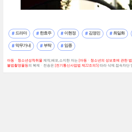
드라마
한효주
이현정
김영민
최일화
막무가내
부탁
임종
아동ㆍ청소년성착취물
제작,배포,소지한 자는
[아동ㆍ청소년의 성보호에 관한 법률
불법촬영물등
의 복제ㆍ전송은
[전기통신사업법 제22조의5]
따라 삭제.접속차단 및