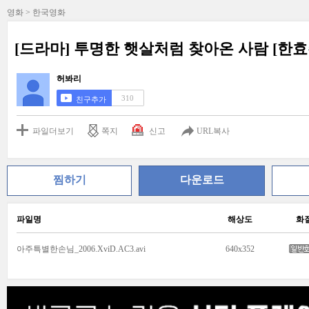
영화 > 한국영화
[드라마] 투명한 햇살처럼 찾아온 사람 [한
허봐리
310
친구추가
파일더보기
쪽지
신고
URL복사
찜하기
다운로드
파일명
해상도
화
아주특별한손님_2006.XviD.AC3.avi
640x352