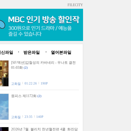
FILECITY
최신파일
받은파일
열어본파일
[SF/액션]갑철성의 카바네리 - 우나토 결전
01-03화
(2)
01:22:26
190P
고화질
원피스 제1172화
(2)
23:35
140P
고화질
2O26년 7월. 블리치 천년혈전편 4쿨. 화진담