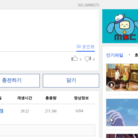
NO.
26999275
50
포인트
인기파일
0
0
충전하기
닫기
질
재생시간
총용량
영상정보
h264
29:22
271.3M