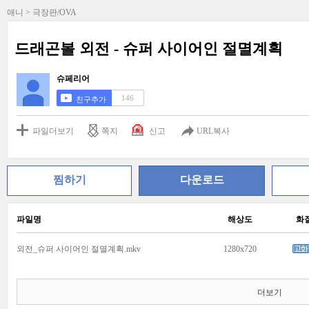
애니 > 극장판/OVA
드래곤볼 외전 - 슈퍼 사이어인 절멸계획
슈페리어
146
친구추가
파일더보기
쪽지
신고
URL복사
찜하기
다운로드
파일명
해상도
화
외전_슈퍼 사이어인 절멸계획.mkv
1280x720
더보기