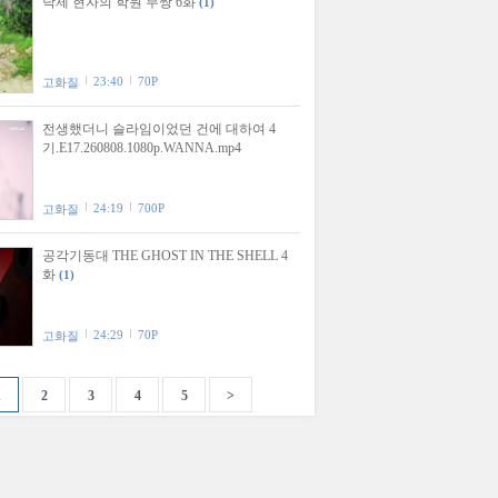
낙제 현자의 학원 무쌍 6화
(1)
23:40
70P
고화질
전생했더니 슬라임이었던 건에 대하여 4
기.E17.260808.1080p.WANNA.mp4
24:19
700P
고화질
공각기동대 THE GHOST IN THE SHELL 4
화
(1)
24:29
70P
고화질
1
2
3
4
5
>