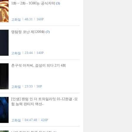
1화 ~ 2화 - 1O8Op. 공식자막
(3)
48:31
160P
고화질
명탐정 코난 제1209화
(7)
23:44
140P
고화질
촌구석 아저씨, 검성이 되다 2기 4회
23:33
50P
고화질
[인생] 팬텀 인 더 트와일라잇 01-12완결 -모
험 능력 판타지 액션-
04:47:48
420P
고화질