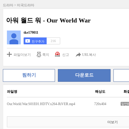
드라마 > 미국드라마
아워 월드 워 - Our World War
tke179011
216
친구추가
파일더보기
쪽지
신고
URL복사
찜하기
다운로드
파일명
해상도
화
Our.World.War.S01E01.HDTV.x264-RiVER.mp4
720x404
더보기