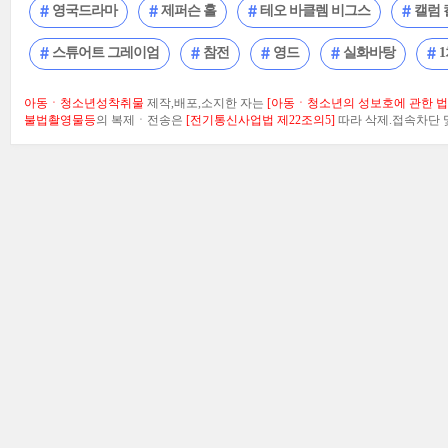
영국드라마
제퍼슨 홀
테오 바클렘 비그스
캘럼 
스튜어트 그레이엄
참전
영드
실화바탕
아동ㆍ청소년성착취물
제작,배포,소지한 자는
[아동ㆍ청소년의 성보호에 관한 법률
불법촬영물등
의 복제ㆍ전송은
[전기통신사업법 제22조의5]
따라 삭제.접속차단 및