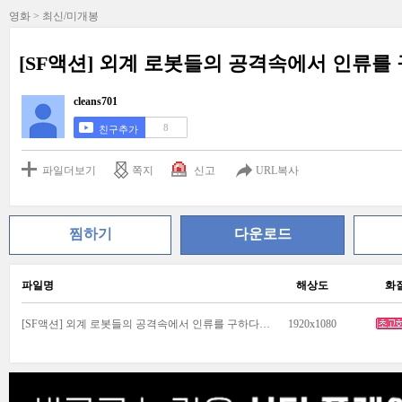
영화 > 최신/미개봉
[SF액션] 외계 로봇들의 공격속에서 인류를
cleans701
8
친구추가
파일더보기
쪽지
신고
URL복사
찜하기
다운로드
파일명
해상도
화
[SF액션] 외계 로봇들의 공격속에서 인류를 구하다.mkv
1920x1080