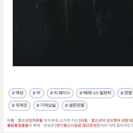
액션
SF
리 페이스
베레니스 말로히
전쟁
외계인
기억상실
생존전쟁
아동ㆍ청소년성착취물
제작,배포,소지한 자는
[아동ㆍ청소년의 성보호에 관한 법률
불법촬영물등
의 복제ㆍ전송은
[전기통신사업법 제22조의5]
따라 삭제.접속차단 및