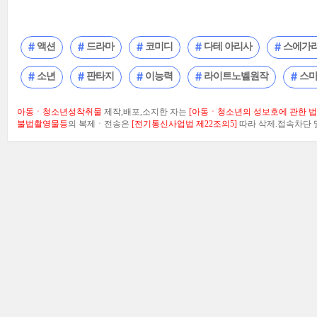
액션
드라마
코미디
다테 아리사
스에가라
소년
판타지
이능력
라이트노벨원작
스
아동ㆍ청소년성착취물
제작,배포,소지한 자는
[아동ㆍ청소년의 성보호에 관한 법률
불법촬영물등
의 복제ㆍ전송은
[전기통신사업법 제22조의5]
따라 삭제.접속차단 및