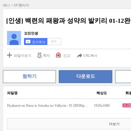
애니 > SF/환타지
[인생] 백련의 패왕과 성약의 발키리 01-12
꼬진인생
671
친구추가
파일더보기
쪽지
신고
URL복사
찜하기
다운로드
파일명
해상도
화
Hyakuren no Haou to Seiyaku no Valkyria - 01 [BDRip 1920x1080 x264 FLAC].mkv
1920x1080
더보기