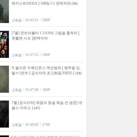
럭키스트라Ol크 ] 1080p 5.1 완벽자막
(36)
01:43:31
280P
고화질
[7월] 존트라볼타 1.3.0.0억 그림을 훔쳐라 [
젠틀맨 시프 ]완벽자막
01:37:15
290P
고화질
N 돌아온 두웨인존스 액션범죄 [ 쎈투럴 잉
텔ㄹ1전쑤 ] 공식자막 초고화질 FHD5.1
(10)
01:47:38
300P
고화질
7월 [공식자막] 죽음의 동굴 목숨 건 생존[ 데
블스 마우스 ]
(47)
01:40:02
270P
고화질