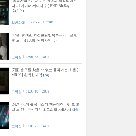
[공식자막] O7 새로운 위협과 최강의미션 [
떠ㅁ1네이떠 제너시수 ] FHD BluRay
D5.1
(4)
02:05:43
330P
일반화질
O7월. 휴잭맨 처절한핏빛복수극 (( _ 로 빈
후 드 _ )) 1080P 완벽자막
(8)
02:01:53
300P
고화질
[7월] 출구를 찾을 수 없는 움직이는 호텔 [
MR.K ] 완벽한자막
(24)
01:35:18
280P
고화질
O6.제ㅇI미 블록버스터 액션대작 [ 핫 트 오
브 스 턴 ] 공식자막 초고화질 FHD 5.1
(26)
02:05:25
340P
고화질