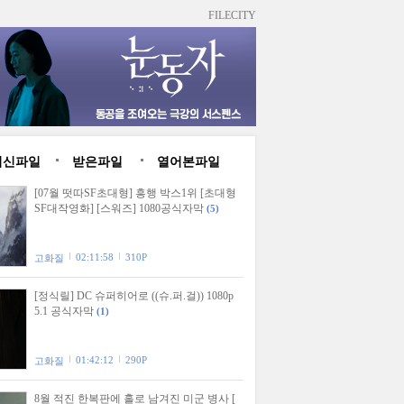
FILECITY
최신파일
받은파일
열어본파일
[07월 떳따SF초대형] 흥행 박스1위 [초대형
SF대작영화] [스워즈] 1080공식자막
(5)
02:11:58
310P
고화질
[정식릴] DC 슈퍼히어로 ((슈.퍼.걸)) 1080p
5.1 공식자막
(1)
01:42:12
290P
고화질
8월 적진 한복판에 홀로 남겨진 미군 병사 [