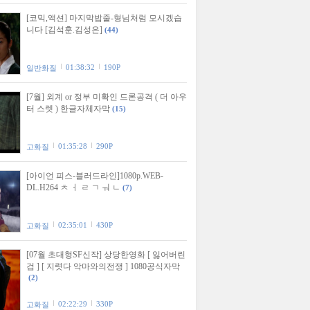
[코믹,액션] 마지막밥줄-형님처럼 모시겠습
니다 [김석훈.김성은]
(44)
01:38:32
190P
일반화질
[7월] 외계 or 정부 미확인 드론공격 ( 더 아우
터 스렛 ) 한글자체자막
(15)
01:35:28
290P
고화질
[아이언 피스-블러드라인]1080p.WEB-
DL.H264 ㅊ ㅓ ㄹ ㄱ ㅝ ㄴ
(7)
02:35:01
430P
고화질
[07월 초대형SF신작] 상당한영화 [ 잃어버린
검 ] [ 지렷다 악마와의전쟁 ] 1080공식자막
(2)
02:22:29
330P
고화질