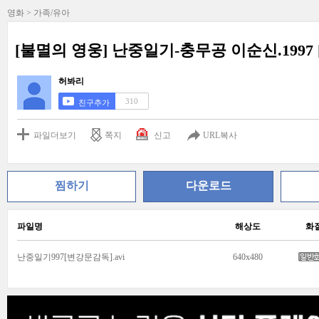
영화 > 가족/유아
[불멸의 영웅] 난중일기-충무공 이순신.1997
허봐리
310
친구추가
파일더보기
쪽지
신고
URL복사
찜하기
다운로드
파일명
해상도
화
난중일기997[변강문감독].avi
640x480