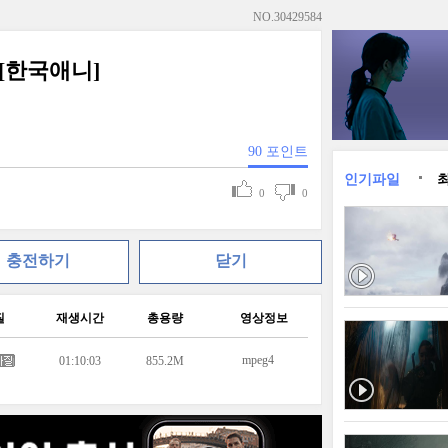
NO.
30429584
 [한국애니]
90
포인트
인기파일
0
0
충전하기
닫기
질
재생시간
총용량
영상정보
mpeg4
01:10:03
855.2M