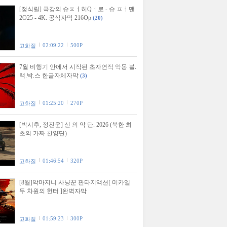
[정식릴] 극강의 슈ㅍㅓ히Qㅓ로 - 슈 ㅍㅓ맨
2O25 - 4K. 공식자막 216Op
(20)
02:09:22
500P
고화질
7월 비행기 안에서 시작된 초자연적 악몽 블.
랙.박.스 한글자체자막
(3)
01:25:20
270P
고화질
[박시후, 정진운] 신 의 악 단. 2026 (북한 최
초의 가짜 찬양단)
01:46:54
320P
고화질
[8월]악마지니 사냥꾼 판타지액션[ 미카엘
두 차원의 헌터 ]완벽자막
01:59:23
300P
고화질