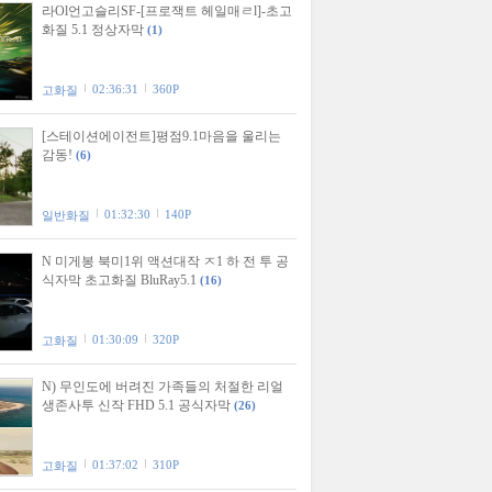
라Ol언고슬리SF-[프로잭트 헤일매ㄹl]-초고
화질 5.1 정상자막
(1)
02:36:31
360P
고화질
[스테이션에이전트]평점9.1마음을 울리는
감동!
(6)
01:32:30
140P
일반화질
N 미게봉 북미1위 액션대작 ㅈ1 하 전 투 공
식자막 초고화질 BluRay5.1
(16)
01:30:09
320P
고화질
N) 무인도에 버려진 가족들의 처절한 리얼
생존사투 신작 FHD 5.1 공식자막
(26)
01:37:02
310P
고화질