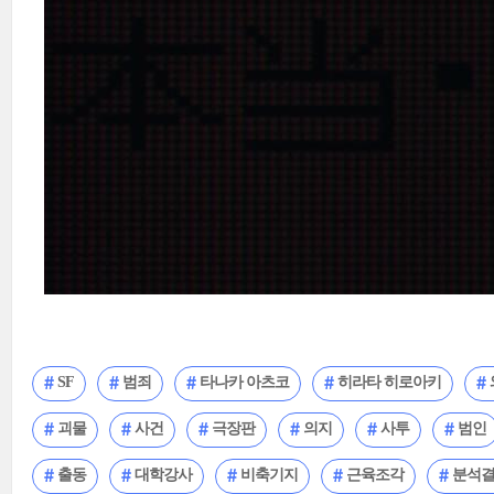
SF
범죄
타나카 아츠코
히라타 히로아키
괴물
사건
극장판
의지
사투
범인
출동
대학강사
비축기지
근육조각
분석