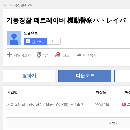
애니 > 극장판/OVA
기동경찰 패트레이버 機動警察パトレイバ- The
노멀슈트
306
친구추가
파일더보기
쪽지
신고
URL복사
찜하기
다운로드
파일명
해상도
화
기동경찰 페트레이버 3nd Movie (W XIII) -Mobile Police Patlabor 3nd .Movie (W XIII)-.mkv
1920x1040
더보기