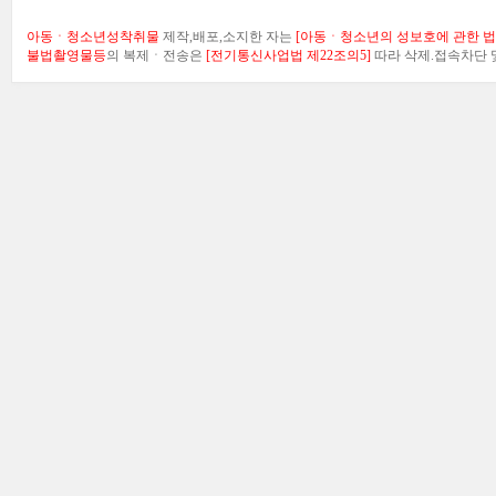
아동ㆍ청소년성착취물
제작,배포,소지한 자는
[아동ㆍ청소년의 성보호에 관한 법률
불법촬영물등
의 복제ㆍ전송은
[전기통신사업법 제22조의5]
따라 삭제.접속차단 및