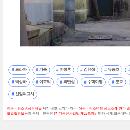
드라마
가족
이창훈
김유정
유승호
박상하
이효익
외딴섬
수학여행
분교
신임여교사
아동ㆍ청소년성착취물
제작,배포,소지한 자는
[아동ㆍ청소년의 성보호에 관한 법률
불법촬영물등
의 복제ㆍ전송은
[전기통신사업법 제22조의5]
따라 삭제.접속차단 및