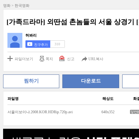
영화 > 한국영화
[가족드라마] 외딴섬 촌놈들의 서울 상경기 
허봐리
310
친구추가
파일더보기
쪽지
신고
URL복사
찜하기
다운로드
파일명
해상도
화
서울이보이냐.2008.KOR.HDRip.720p.avi
640x352